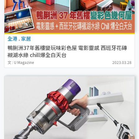
全港
.
家居
鴨脷洲37年舊樓變玩味彩色屋 電影靈感 西班牙花磚
襯湖水綠 chill爆全白天台
文 : U Magazine
2023.03.28