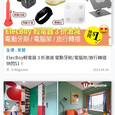
全港
.
家居
ElecBoy輕電器３折激減 電動牙刷/電腦架/旅行轉插
快閃$1！
文 : U Magazine
2023.04.20