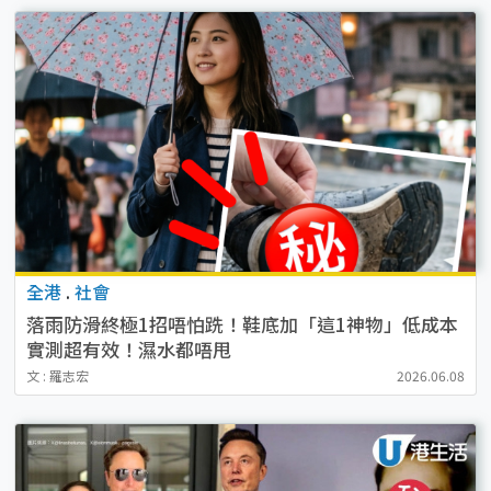
全港
.
社會
落雨防滑終極1招唔怕跣！鞋底加「這1神物」低成本
實測超有效！濕水都唔甩
文 : 羅志宏
2026.06.08