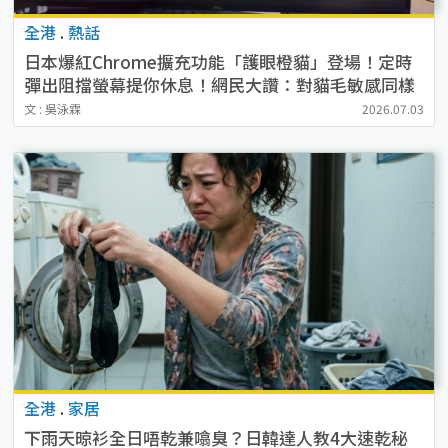
全港
.
熱話
日本爆紅Chrome擴充功能「護眼橙貓」登場！定時
彈出阻擋螢幕提你休息！網民大讚：對貓毛敏感同樣
體驗到被貓咪親近
文 : 吳泳霖
2026.07.03
全港
.
家居
下雨天晾衫全日唔乾兼噏臭？日韓達人教4大速乾秘