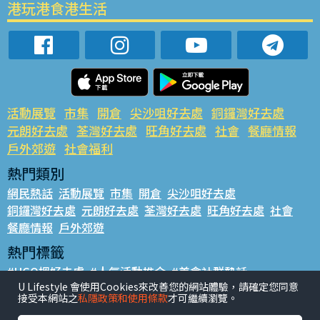
港玩港食港生活
活動展覽
市集
開倉
尖沙咀好去處
銅鑼灣好去處
元朗好去處
荃灣好去處
旺角好去處
社會
餐廳情報
戶外郊遊
社會福利
熱門類別
網民熱話
活動展覽
市集
開倉
尖沙咀好去處
銅鑼灣好去處
元朗好去處
荃灣好去處
旺角好去處
社會
餐廳情報
戶外郊遊
熱門標籤
#UGO搵好去處
#人氣活動推介
#美食社群熱話
U Lifestyle 會使用Cookies來改善您的網站體驗，請確定您同意
#親子玩樂好去處
#ULifestyle應用程式
#限時搶
接受本網站之
私隱政策和使用條款
才可繼續瀏覽。
#UJetso禮物放送
#ULifestyle商戶中心
#著數
#網絡熱話