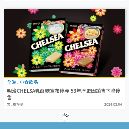
全港
.
小食飲品
明治CHELSA乳酪糖宣布停產 53年歷史因銷售下降停
售
文 : 鄺梓晴
2024.03.04