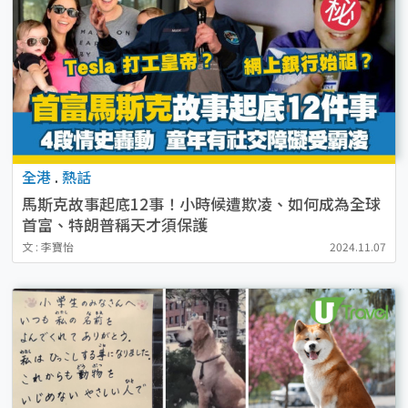
全港
.
熱話
馬斯克故事起底12事！小時候遭欺凌、如何成為全球
首富、特朗普稱天才須保護
文 : 李寶怡
2024.11.07