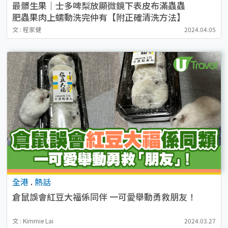
最髒生果｜士多啤梨放顯微鏡下表皮布滿蟲蟲
肥蟲果肉上蠕動洗完仲有【附正確清洗方法】
文 : 程家健
2024.04.05
全港
.
熱話
倉鼠誤會紅豆大福係同伴 一可愛舉動勇救朋友！
文 : Kimmie Lai
2024.03.27