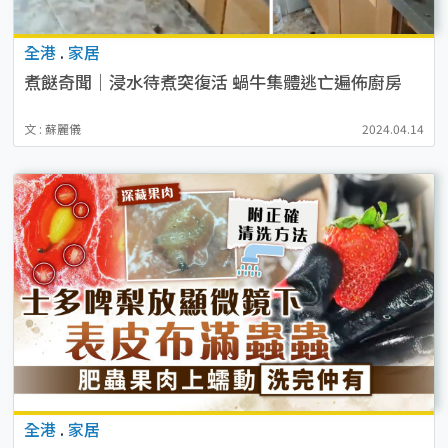
全港
.
家居
煮餸奇聞｜浸水待煮突復活 蝸牛集體逃亡遍佈廚房
文 : 蘇麗儀
2024.04.14
全港
.
家居