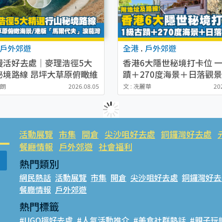
戶外郊遊
全港
.
戶外郊遊
慢活好去處｜麥理浩徑5大
香港6大隱世秘境打卡位 
秘境路線 昂坪大草原俯瞰維
蹟＋270度海景＋日落觀景
港版「馬爾代夫」浪茄灣
地址及路線！
詩朗
2026.08.05
文 : 冼麗華
20
活動展覽
市集
開倉
尖沙咀好去處
銅鑼灣好去處
餐廳情報
戶外郊遊
社會福利
熱門類別
網民熱話
活動展覽
市集
開倉
尖沙咀好去處
銅鑼灣好去
餐廳情報
戶外郊遊
熱門標籤
#UGO搵好去處
#人氣活動推介
#美食社群熱話
#親子玩