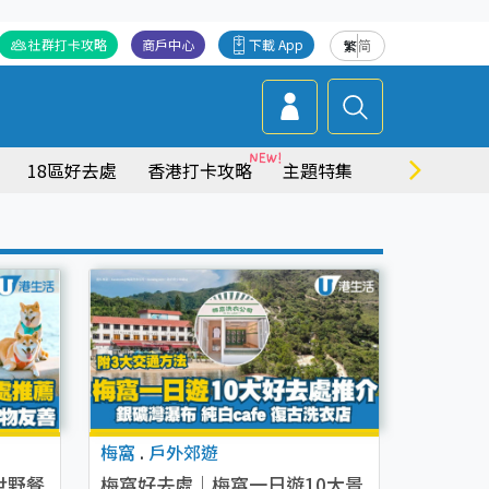
社群打卡攻略
商戶中心
下載 App
繁
简
18區好去處
香港打卡攻略
主題特集
商場情報
梅窩
.
戶外郊遊
世野餐
梅窩好去處｜梅窩一日遊10大景