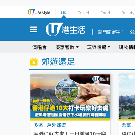
HK
Travel
Food
Beauty
熱門關鍵字：
公
演唱會
優惠著數
玩樂情報
購物情
郊遊遠足
多區
.
戶外郊遊
樂富
.
香港仔好去處丨一日遊逾10玩樂
格仔