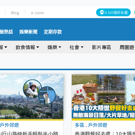
Blog
e-zone
U GO搵好去處
屋熱話
娛樂新聞
定期存款
報
飲食情報
娛樂
社會
影片專區
周圍遊
戶外郊遊
多區
.
戶外郊遊
山行山路線新手輕鬆半小時
香港野餐好去處｜10大隱