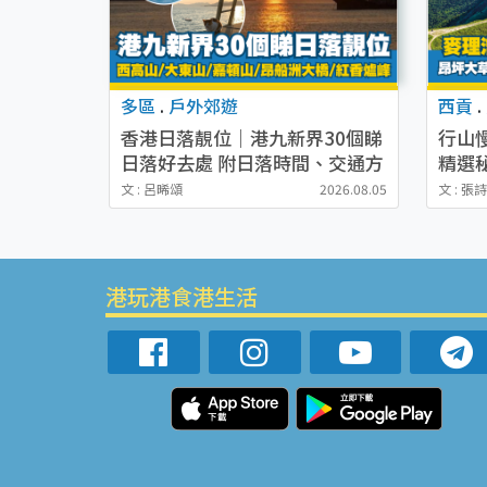
多區
.
戶外郊遊
西貢
.
香港日落靚位｜港九新界30個睇
行山
日落好去處 附日落時間、交通方
精選
式
港/
文 : 呂晞頌
2026.08.05
文 : 張
港玩港食港生活