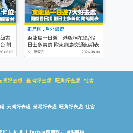
離島區
.
戶外郊遊
一級古
東龍島一日遊｜港版棉花堡/假
台 附
日士多美食 附東龍島交通船期表
26.08.05
文 : 陳潔雯
2026.08.04
元朗好去處
荃灣好去處
旺角好去處
社會
處
元朗好去處
荃灣好去處
旺角好去處
社會
樂好去處
#ULifestyle應用程式
#限時搶