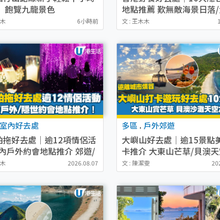
！ 飽覽九龍景色
地點推薦 歎無敵海景日落
草地/交通直達
木木
6小時前
文 : 王木木
室內好去處
多區
.
戶外郊遊
拍拖好去處｜逾12項情侶活
大嶼山好去處｜逾15景點
室內戶外約會地點推介 郊遊/
卡推介 大東山芒草/貝澳
落/工作坊
鏡/心經簡林
木木
2026.08.07
文 : 陳潔雯
20