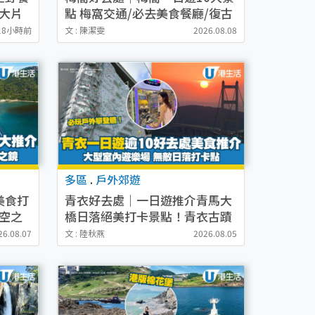
/大片
點 梅窩交通/必去美食餐廳/復古
洗衣店打卡
18小時前
文 : 陳潔雯
2026.08.08
多區
.
戶外郊遊
美食打
青衣好去處｜一日遊推介青馬大
天空之
橋日落絕美打卡景點！青衣古蹟
天梯/必玩戶外攀登牆
26.08.07
文 : 陸秋燕
2026.08.05