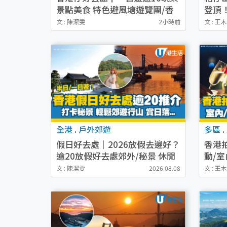
景點美食 特色避風塘遊覽團/香
登頂
港仔下水塘打卡
文 : 陳潔雯
2小時前
文 : 王
全港
.
戶外郊遊
多區
.
假日好去處｜2026放假去邊好？
香港
逾20放假好去處郊外/秘景 休閒
動/
半日或一日遊
賞日
文 : 陳潔雯
2026.08.08
文 : 王