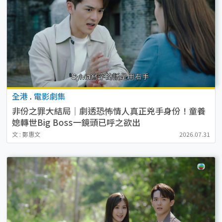
全港
.
電影劇集
非份之罪大結局｜劇透恐怖情人真正兇手身份！童養
媳轉世Big Boss一鏡頭已呼之欲出
文 : 鄭惠文
2026.07.31