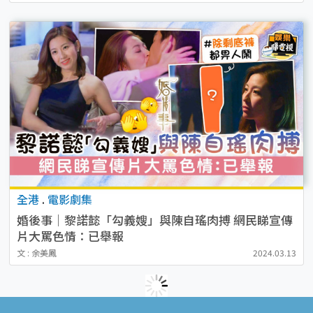
全港
.
電影劇集
婚後事│黎諾懿「勾義嫂」與陳自瑤肉搏 網民睇宣傳
片大罵色情：已舉報
文 : 余美鳳
2024.03.13