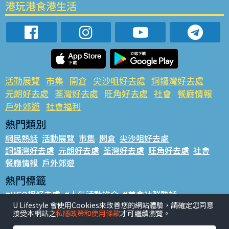
港玩港食港生活
活動展覽
市集
開倉
尖沙咀好去處
銅鑼灣好去處
元朗好去處
荃灣好去處
旺角好去處
社會
餐廳情報
戶外郊遊
社會福利
熱門類別
網民熱話
活動展覽
市集
開倉
尖沙咀好去處
銅鑼灣好去處
元朗好去處
荃灣好去處
旺角好去處
社會
餐廳情報
戶外郊遊
熱門標籤
#UGO搵好去處
#人氣活動推介
#美食社群熱話
U Lifestyle 會使用Cookies來改善您的網站體驗，請確定您同意
#親子玩樂好去處
#ULifestyle應用程式
#限時搶
接受本網站之
私隱政策和使用條款
才可繼續瀏覽。
#UJetso禮物放送
#ULifestyle商戶中心
#著數
#網絡熱話