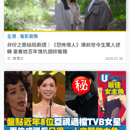
全港
.
電影劇集
非份之罪結局劇透｜《恐怖情人》爆前世今生驚人逆
轉 童養媳百年情仇錯綜複雜
文 : 鄭惠文
2026.07.30