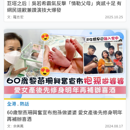
巨塔之后｜吳若希霸氣反擊「情勒父母」爽感十足 有
網民道歉兼讚演技大爆發
文 : 羅志宏
2025.10.25
全港
.
熱話
60歲黎燕珊興奮宣布抱孫做婆婆 愛女產後先修身明年
再補辦喜酒
文 : 余美鳳
2024.08.17