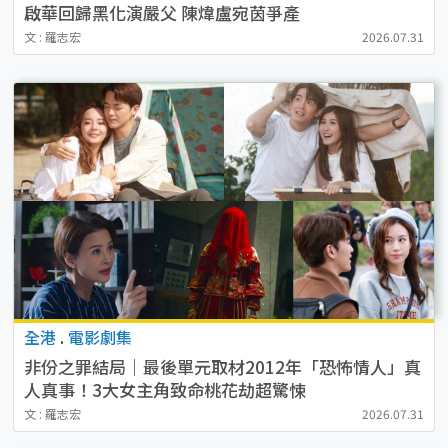
啟華回歸黑化演嚴父 陳煒盧宛茵爭產
文 : 羅志宏
2026.07.31
全港
.
電影劇集
非份之罪結局｜最後單元取材2012年「恐怖情人」真
人真事！3大女主角致命桃花劫超驚悚
文 : 羅志宏
2026.07.31