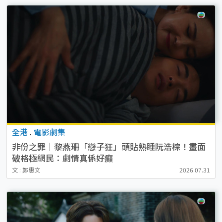
全港
.
電影劇集
非份之罪｜黎燕珊「戀子狂」頭貼熟睡阮浩棕！畫面
破格極網民：劇情真係好癲
文 : 鄭惠文
2026.07.31