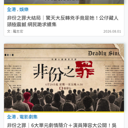
全港
.
娛樂
非份之罪大結局｜驚天大反轉兇手竟是她！公仔藏人
頭極震撼 網民跪求續集
文 : 羅志宏
2026.08.01
全港
.
電影劇集
非份之罪｜6大單元劇情簡介＋演員陣容大公開！吳