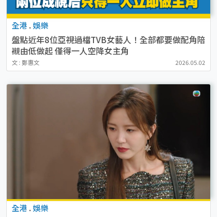
全港
.
娛樂
盤點近年8位亞視過檔TVB女藝人！全部都要做配角陪
襯由低做起 僅得一人空降女主角
文 : 鄭惠文
2026.05.02
全港
.
娛樂