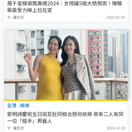
萬千星輝頒獎典禮2024｜女飛躍5強大熱預測！陳曉
華最受力捧上位在望
文 : 羅志宏
2025.01.19
全港
.
娛樂
麥明詩慶祝生日挺巨肚同框合照何依婷 原來二人有同
一位「經手」男藝人
文 : 羅志宏
2024.12.10