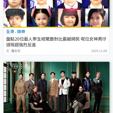
全港
.
娛樂
盤點20位藝人學生相驚艷對比震撼網民 呢位女神男仔
頭現超強烈反差
文 : 羅志宏
2025.11.09