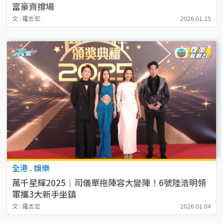
富豪齊撐場
文 : 羅志宏
2026.01.25
全港
.
娛樂
萬千星輝2025｜司儀單拖陣容大變陣！6號陸浩明領
軍攜3大新手坐鎮
文 : 羅志宏
2026.01.04