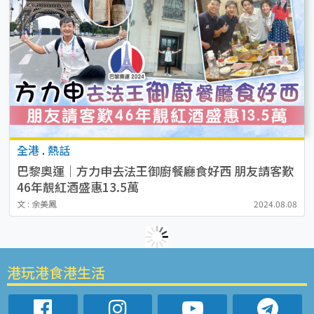
全港
.
熱話
巴黎奧運│方力申去法王御廚餐廳食好西 朋友請客歎
46年靚紅酒盛惠13.5萬
文 : 余美鳳
2024.08.08
港玩港食港生活