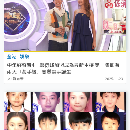
全港
.
娛樂
中年好聲音4｜鄭衍峰加盟成為最新主持 第一集即有
兩大「殺手級」高質選手誕生
文 : 羅志宏
2025.11.23