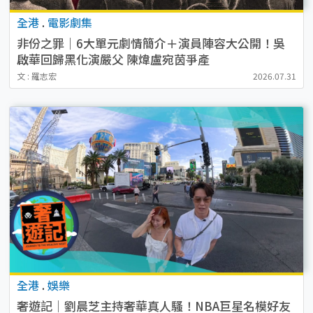
全港
.
電影劇集
非份之罪｜6大單元劇情簡介＋演員陣容大公開！吳
啟華回歸黑化演嚴父 陳煒盧宛茵爭產
文 : 羅志宏
2026.07.31
全港
.
娛樂
奢遊記｜劉晨芝主持奢華真人騷！NBA巨星名模好友