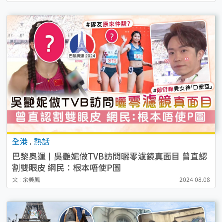
全港
.
熱話
巴黎奧運丨吳艷妮做TVB訪問曬零濾鏡真面目 曾直認
割雙眼皮 網民：根本唔使P圖
文 : 余美鳳
2024.08.08