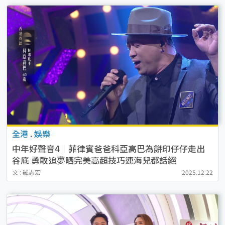
全港
.
娛樂
中年好聲音4｜菲律賓爸爸科亞高巴為餅印仔仔走出
谷底 勇敢追夢晒完美高超技巧連海兒都話絕
文 : 羅志宏
2025.12.22