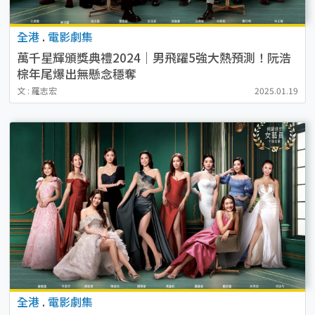
全港
.
電影劇集
萬千星輝頒獎典禮2024｜男飛躍5強大熱預測！阮浩
棕年尾爆出無懸念穩奪
文 : 羅志宏
2025.01.19
全港
.
電影劇集