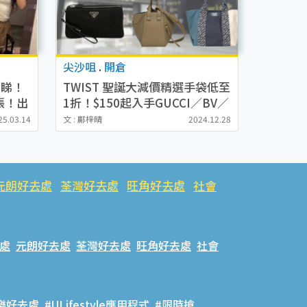
尖沙咀
.
開倉
個睇！
TWIST 聖誕大減價精選手袋低至
張！出
1折！$150起入手GUCCI／BV／
LOEWE等名牌（附款式價錢）
25.03.14
文 : 鄺梓晴
2024.12.28
元朗好去處
荃灣好去處
旺角好去處
社會
處
元朗好去處
荃灣好去處
旺角好去處
社會
樂好去處
#ULifestyle應用程式
#限時搶