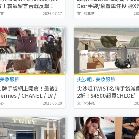
方！霸氣留言舌戰反擊：
Dior手袋/棄置車任投 連
一定下下關男人事」
有人買？
惠文
2026.07.17
文 : 陳嘉蕙
20
美妝服飾
尖沙咀
.
美妝服飾
名牌手袋網上開倉！最後2
尖沙咀TWIST名牌手袋減
rmes / CHANEL / LV /
2折！$4500起買CHLOE’
I / Prada等$3000起買
CELINE/ GUCCI/LOEWE
穎心
2025.06.20
文 : 李沛堯
20