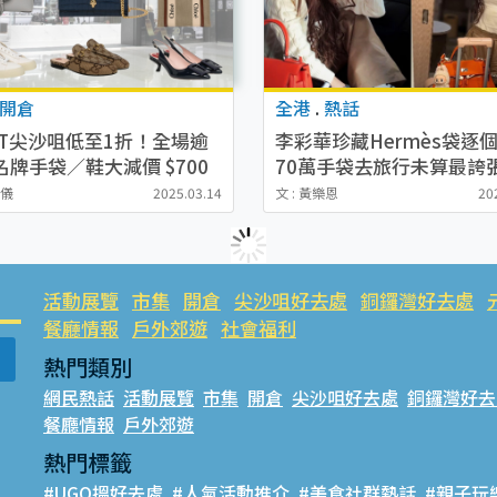
開倉
全港
.
熱話
ST尖沙咀低至1折！全場逾
李彩華珍藏Hermès袋逐
名牌手袋／鞋大減價 $700
70萬手袋去旅行未算最誇
EJA／LOEWE／GUCCI
動百萬私伙拍劇濕濕碎
澄儀
2025.03.14
文 : 黃樂恩
20
活動展覽
市集
開倉
尖沙咀好去處
銅鑼灣好去處
餐廳情報
戶外郊遊
社會福利
熱門類別
網民熱話
活動展覽
市集
開倉
尖沙咀好去處
銅鑼灣好去
餐廳情報
戶外郊遊
熱門標籤
#UGO搵好去處
#人氣活動推介
#美食社群熱話
#親子玩