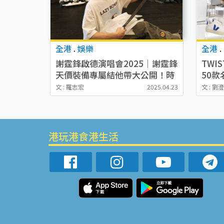
全港
.
娛樂
全港
.
謝霆鋒啟德演唱會2025｜謝霆鋒
TWI
天價裝備專屬結他帶大公開！時
50款
裝教父山本耀司御製暗黑聖物加
起買V
文 : 羅志宏
2025.04.23
文 : 劉
持
港玩港食港生活