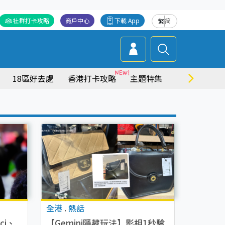
社群打卡攻略
商戶中心
下載 App
繁
简
18區好去處
香港打卡攻略
主題特集
商場情報
全港
.
熱話
ci、
【Gemini隱藏玩法】影相1秒驗