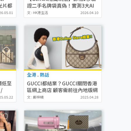
X光片都
證二手名牌袋真偽！實測3大AI
指令驗貨
26.05.01
文 : HK港生活
2026.04.10
全港
.
熱話
價低至
GUCCI都結業？GUCCI關閉香港
/
區網上商店 顧客需前往內地版網
站購買
25.05.22
文 : 鄺梓晴
2025.04.28