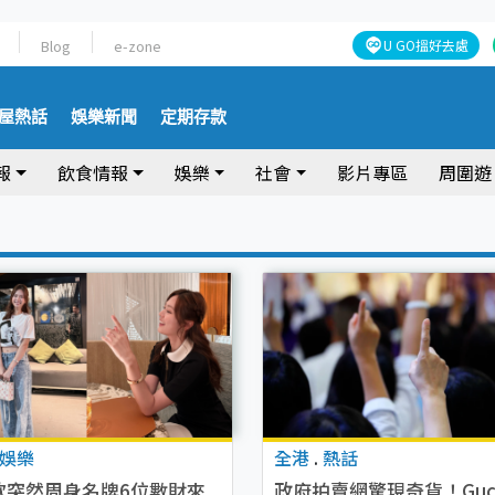
Blog
e-zone
U GO搵好去處
屋熱話
娛樂新聞
定期存款
報
飲食情報
娛樂
社會
影片專區
周圍遊
娛樂
全港
.
熱話
欣突然周身名牌6位數財來
政府拍賣網驚現奇貨！Guc