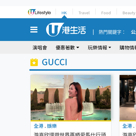
HK
Travel
Food
Beauty
熱門關鍵字：
公
演唱會
優惠著數
玩樂情報
購物情
GUCCI
全港
.
娛樂
全港
.
游嘉欣環遊世界再晒愛馬仕行頭
游嘉