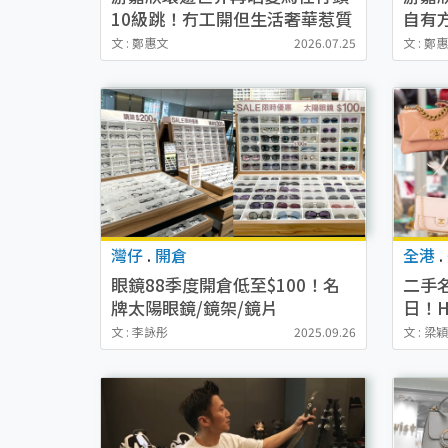
10級跳！冇工開但生活奢華惹質
自有
疑：TVB咁高人工咩？
「唔
文 : 鄭惠文
2026.07.25
文 : 鄭
灣仔
.
開倉
全港
.
眼鏡88季度開倉低至$100！名
二手
牌太陽眼鏡/鏡架/鏡片
日！He
BURBERRY/COACH/GUCCI/YS
GUCC
文 : 李詠彤
2025.09.26
文 : 梁
L任揀！
到！