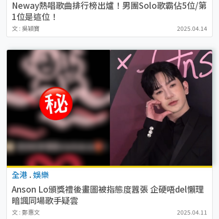
Neway熱唱歌曲排行榜出爐！男團Solo歌霸佔5位/第
1位是這位！
文 : 吳穎寶
2025.04.14
全港
.
娛樂
Anson Lo頒獎禮後畫圖被指態度囂張 企硬唔del懶理
暗諷同場歌手疑雲
文 : 鄭惠文
2025.04.11