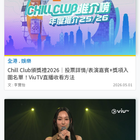
全港
.
娛樂
Chill Club頒獎禮2026｜投票詳情/表演嘉賓+獎項入
圍名單！ViuTV直播收看方法
文 : 李寶怡
2026.05.01