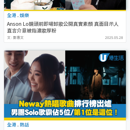
全港
.
娛樂
Anson Lo鏡頭前即場卸妝公開真實素顏 真面目示人
直言介意被指濃妝厚粉
文 : 鄭惠文
2025.05.28
全港
.
熱話