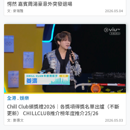
愕然 嘉賓周湯豪意外突發退場
文 : 麥瑞雅
2026.05.04
全港
.
娛樂
Chill Club頒獎禮2026｜各獎項得獎名單出爐（不斷
更新） CHILLCLUB推介榜年度推介25/26
文 : 鄭惠文
2026.05.03