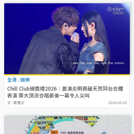
全港
.
娛樂
Chill Club頒獎禮2026｜姜濤炎明熹破天荒同台合體
表演 兩大頂流合唱最後一幕令人尖叫
文 : 鄭惠文
2026.05.03