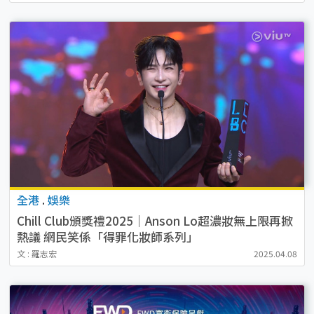
全港
.
娛樂
Chill Club頒獎禮2025｜Anson Lo超濃妝無上限再掀
熱議 網民笑係「得罪化妝師系列」
文 : 羅志宏
2025.04.08