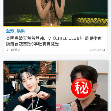
全港
.
娛樂
炎明熹破天荒首登ViuTV《CHILL CLUB》 離巢後奪
隔籬台冠軍歌9字吐真實感受
文 : 鄭惠文
2026.02.24