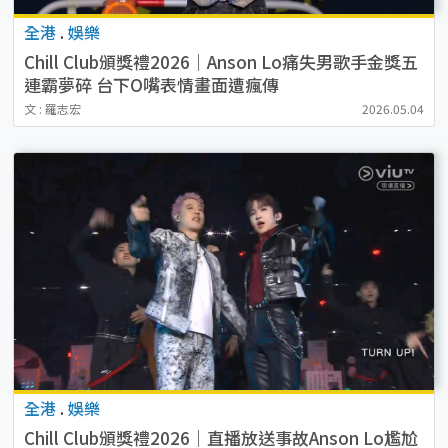
全港
.
娛樂
Chill Club頒獎禮2026｜Anson Lo痛失男歌手金獎五
連霸夢碎 台下O嘴表情畫面遭瘋傳
文 : 羅志宏
2026.05.04
全港
.
娛樂
Chill Club頒獎禮2026｜直播放送事故Anson Lo尷尬