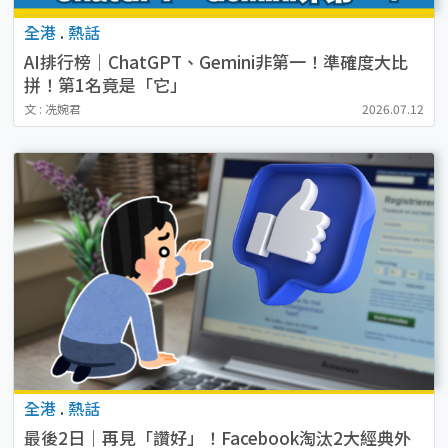
全港
.
熱話
AI排行榜｜ChatGPT、Gemini非第一！準確度大比
拼！第1名竟是「它」
文 : 冼婉君
2026.07.12
全港
.
熱話
最後2日｜再見「讚好」！Facebook淘汰2大經典外