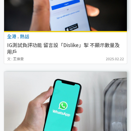
全港
.
熱話
IG測試負評功能 留言設「Dislike」掣 不顯示數量及
用戶
文 : 王煥雯
2025.02.22