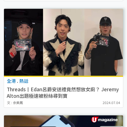
全港
.
熱話
Threads丨Edan呂爵安送禮竟然想放女廁？ Jeremy
Alton出題極速被粉絲尋到寶
文 : 余美鳳
2024.07.04