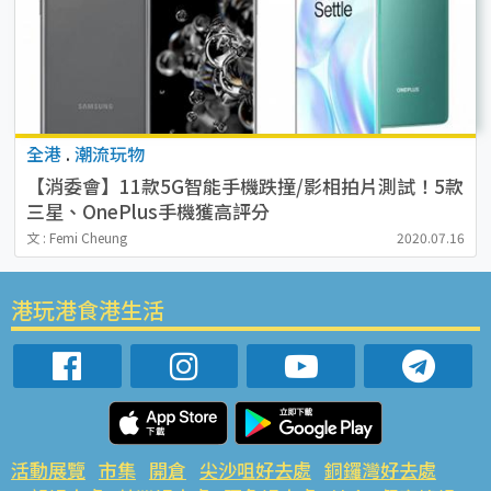
全港
.
潮流玩物
【消委會】11款5G智能手機跌撞/影相拍片測試！5款
三星、OnePlus手機獲高評分
文 : Femi Cheung
2020.07.16
港玩港食港生活
活動展覽
市集
開倉
尖沙咀好去處
銅鑼灣好去處