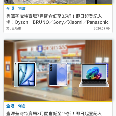
全港
.
開倉
豐澤荃灣特賣場7月開倉低至25折！即日起登記入
場！Dyson／BRUNO／Sony／Xiaomi／Panasonic
附登記教學
文 : 王煥雯
2026.07.09
全港
.
開倉
豐澤荃灣特賣場3月開倉低至19折！即日起登記入