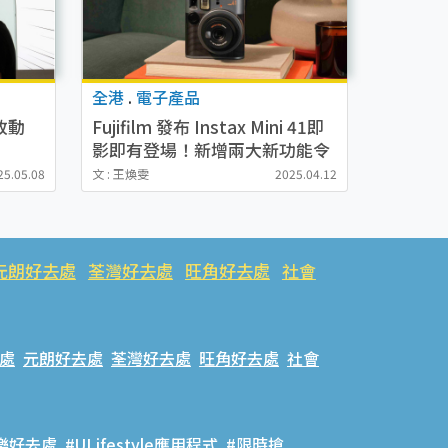
全港
.
電子產品
傳改動
Fujifilm 發布 Instax Mini 41即
影即有登場！新增兩大新功能令
相片還原度更高
25.05.08
文 : 王煥雯
2025.04.12
元朗好去處
荃灣好去處
旺角好去處
社會
處
元朗好去處
荃灣好去處
旺角好去處
社會
樂好去處
#ULifestyle應用程式
#限時搶