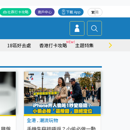
社群打卡攻略
商戶中心
下載 App
繁
简
18區好去處
香港打卡攻略
主題特集
商場情報
全港
.
潮流玩物
！鍵盤
手機失竊搵唔返？小偷必做一動