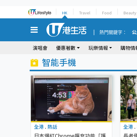
HK
Travel
Food
Beauty
熱門關鍵字：
公
演唱會
優惠著數
玩樂情報
購物情
智能手機
全港
.
熱話
全港
.
日本爆紅Chrome擴充功能「護
長者