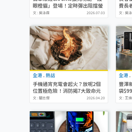
眼橙貓」登場！定時彈出阻擋螢
費長
幕提你休息！網民大讚：對貓毛
影相
文 : 吳泳霖
2026.07.03
文 : 吳
敏感同樣體驗到被貓咪親近
全港
.
熱話
全港
.
手機通宵充電會起火？放呢2個
豐澤
位置極危險！消防揭7大致命元
袋$9
凶 必學1個隱藏設定保命
招慳足
文 : 關志傑
2026.04.20
文 : 王