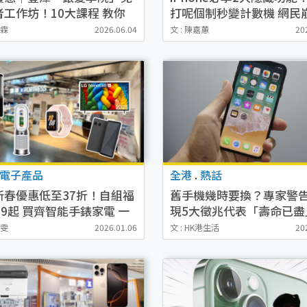
者工作坊！10大課程 教你
打呢個制秒變計數機 網民
／北上消費／電子支付
白忙幾年
泳霖
2026.06.04
文 : 陳嘉蕙
20
電子產品
全港
.
熱話
新春優惠低至37折！自組福
舊手機幾時要換？專家警
99起 買齊智能手錶家電 一
現5大徵兆代表「壽命已盡
$8,700
呢項極危險：私隱任人睇
煥雯
2026.01.06
文 : HK港生活
20