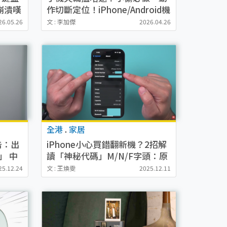
崩潰嘆
作切斷定位！iPhone/Android機
必做保命防盜設定 3招增加尋回
26.05.26
文 : 李加傑
2026.04.26
機會
全港
.
家居
告：出
iPhone小心買錯翻新機？2招解
」 中
讀「神秘代碼」M/N/F字頭：原
來呢款零件非原裝
25.12.24
文 : 王煥雯
2025.12.11