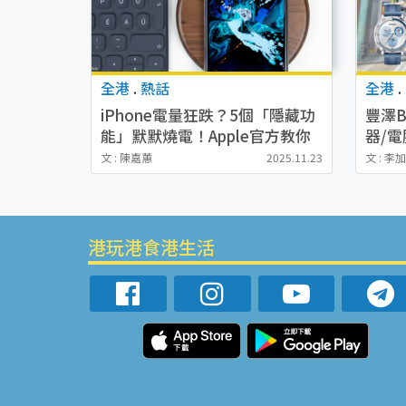
全港
.
熱話
全港
.
iPhone電量狂跌？5個「隱藏功
豐澤B
能」默默燒電！Apple官方教你
器/
一鍵關閉設定續航力翻倍
$22
文 : 陳嘉蕙
2025.11.23
文 : 李
港玩港食港生活