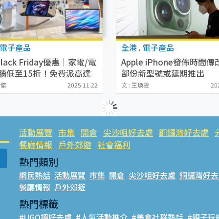
電子產品
全港
.
電子產品
lack Friday優惠｜家電/電
Apple iPhone發佈時間
電腦低至15折！免費派高達
部份新型號或延期推出
0優惠券
加傑
2025.11.22
文 : 王煥雯
20
活動展覽
市集
開倉
尖沙咀好去處
銅鑼灣好去處
餐廳情報
戶外郊遊
社會福利
熱門類別
網民熱話
活動展覽
市集
開倉
尖沙咀好去處
銅鑼灣好去
餐廳情報
戶外郊遊
熱門標籤
#UGO搵好去處
#人氣活動推介
#美食社群熱話
#親子玩