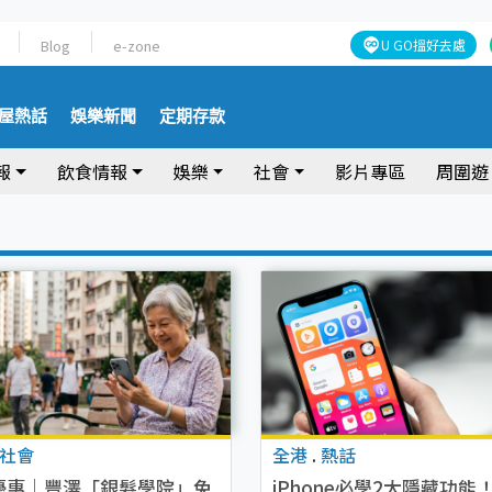
Blog
e-zone
U GO搵好去處
屋熱話
娛樂新聞
定期存款
報
飲食情報
娛樂
社會
影片專區
周圍遊
社會
全港
.
熱話
優惠｜豐澤「銀髮學院」免
iPhone必學2大隱藏功能