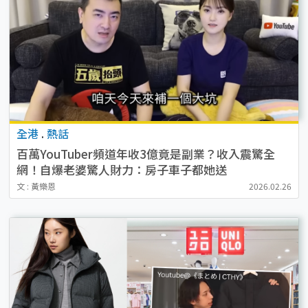
全港
.
熱話
百萬YouTuber頻道年收3億竟是副業？收入震驚全
網！自爆老婆驚人財力：房子車子都她送
文 : 黃樂恩
2026.02.26