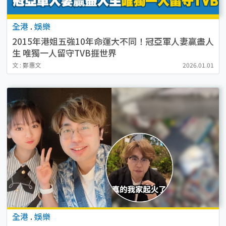
全港
.
娛樂
2015年港姐五強10年命運大不同！冠亞軍人妻贏盡人
生 唯獨一人留守TVB捱世界
文 : 鄭惠文
2026.01.01
全港
.
娛樂