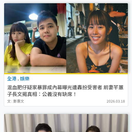
全港
.
娛樂
混血肥仔疑家暴罪成內幕曝光遭轟扮受害者 前妻芊蕙
子長文揭真相：公義沒有缺席！
文 : 鄭惠文
2026.03.18