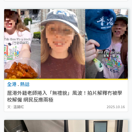
全港
.
熱話
居港外籍老師捲入「無禮貌」風波！拍片解釋冇被學
校解僱 網民反應兩極
文 : 溫藹紅
2025.10.16