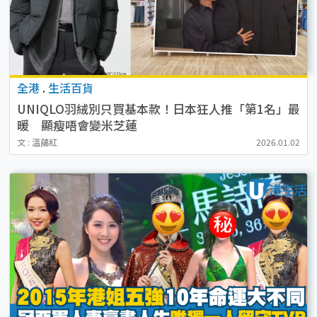
全港
.
生活百貨
UNIQLO羽絨別只買基本款！日本狂人推「第1名」最
暖 顯瘦唔會變米芝蓮
文 : 溫藹紅
2026.01.02