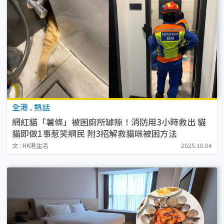
全港
.
熱話
網紅貓「薯條」被困廁所罅隙！消防用3小時救出 貓
貓即做1事惹笑網民 附3招解救貓咪被困方法
文 : HK港生活
2025.10.04