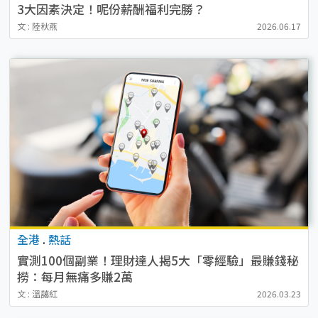
3大因素決定！呢份薪酬福利完勝？
文 : 陸秋燕
2026.06.17
全港
.
熱話
實測100個副業！理財達人揭5大「零經驗」最賺錢秘
撈：每月無痛多賺2萬
文 : 溫藹紅
2026.03.23