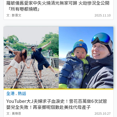
羅毓儀舊愛家中失火燒清光無家可歸 火劫慘況全公開
「所有嘢都燒晒」
文 : 鄭惠文
2025.11.10
全港
.
熱話
YouTuber大J夫婦求子血淚史！曾花百萬做6次試管
嬰兒全失敗！再豪擲呢個數赴美找代母產子
文 : 黃樂恩
2025.10.27