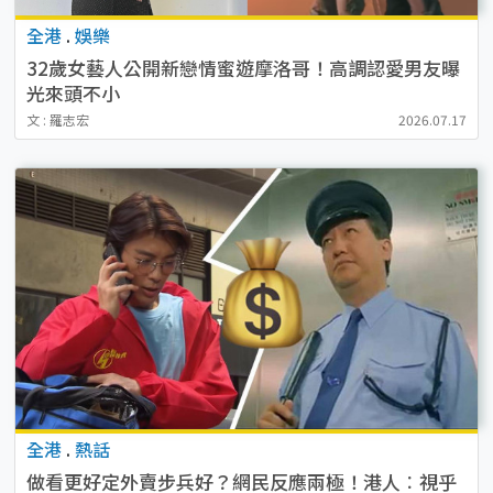
全港
.
娛樂
32歲女藝人公開新戀情蜜遊摩洛哥！高調認愛男友曝
光來頭不小
文 : 羅志宏
2026.07.17
全港
.
熱話
做看更好定外賣步兵好？網民反應兩極！港人︰視乎