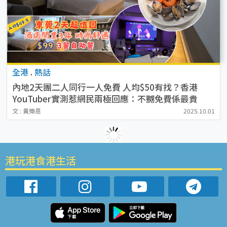
全港
.
熱話
內地2天團二人同行一人免費 人均$50有找？香港
YouTuber實測惹網民兩極回應：不嬲免費係最貴
文 : 黃樂恩
2025.10.01
港玩港食港生活