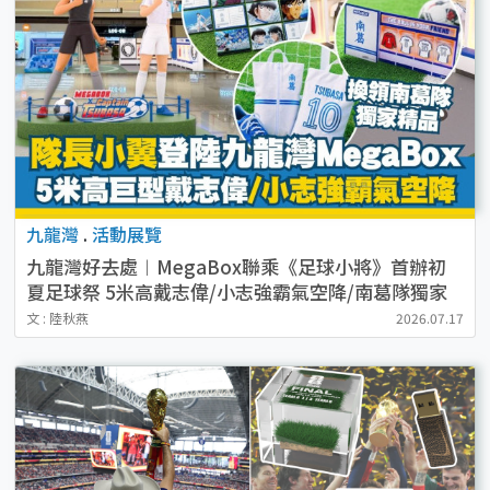
九龍灣
.
活動展覽
九龍灣好去處︱MegaBox聯乘《足球小將》首辦初
夏足球祭 5米高戴志偉/小志強霸氣空降/南葛隊獨家
精品
文 : 陸秋燕
2026.07.17