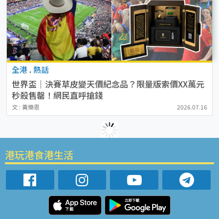
全港
.
熱話
世界盃｜決賽草皮變天價紀念品？限量版索價XX萬元
秒殺售罄！網民直呼搶錢
文 : 黃樂恩
2026.07.16
港玩港食港生活