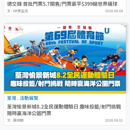
德交鋒 首批門票5.7開售/門票最平$399睇世界級球
星！
文 : HK港生活
2026.08.04
荃灣
.
活動展覽
荃灣愉景新城8.2全民運動體驗日 趣味投籃/射門挑戰
隨時贏海洋公園門票
文 : 張詩朗
2026.08.02