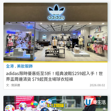
全港
.
美妝服飾
adidas限時優惠低至5折！經典波鞋$259起入手！世
界盃周邊清貨 $79起買主場球衣短褲
文 : 倪菲連
2026.08.02