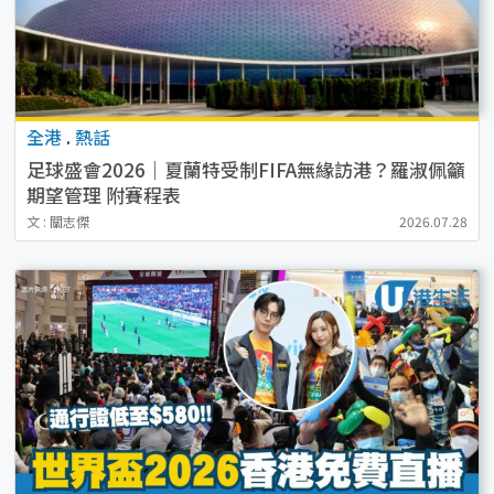
全港
.
熱話
足球盛會2026｜夏蘭特受制FIFA無緣訪港？羅淑佩籲
期望管理 附賽程表
文 : 關志傑
2026.07.28