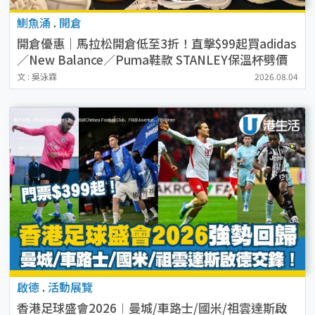
鰂魚涌
.
開倉
開倉優惠｜馬拉松開倉低至3折！直擊$99起買adidas
／New Balance／Puma鞋款 STANLEY保溫杯劈價
至$119起
文 : 吳泳霖
2026.08.04
啟德
.
活動展覽
香港足球盛會2026︱曼城/車路士/國米/祖雲達斯啟