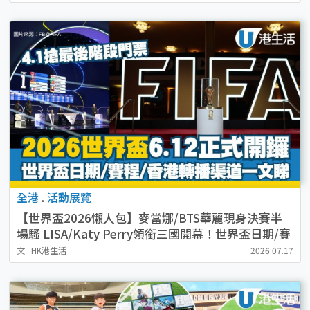
全港
.
活動展覽
【世界盃2026懶人包】麥當娜/BTS華麗現身決賽半
場騷 LISA/Katy Perry領銜三國開幕！世界盃日期/賽
程/香港轉播渠道一文睇
文 : HK港生活
2026.07.17