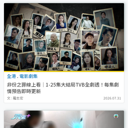
全港
.
電影劇集
非份之罪線上看｜1-25集大結局TVB全劇透！每集劇
情預告即時更新
文 : 羅志宏
2026.07.31