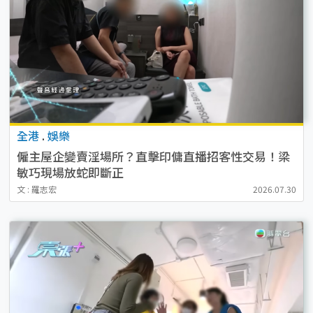
全港
.
娛樂
僱主屋企變賣淫場所？直擊印傭直播招客性交易！梁
敏巧現場放蛇即斷正
文 : 羅志宏
2026.07.30