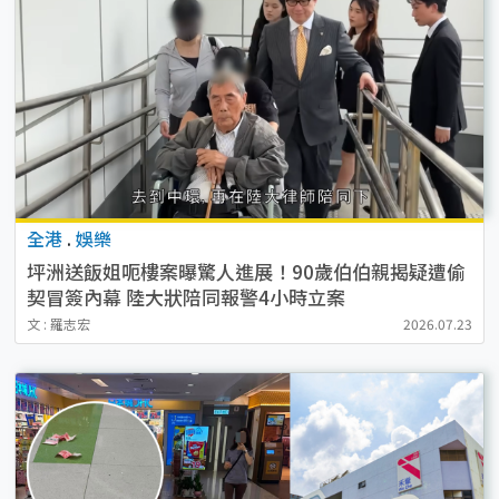
全港
.
娛樂
坪洲送飯姐呃樓案曝驚人進展！90歲伯伯親揭疑遭偷
契冒簽內幕 陸大狀陪同報警4小時立案
文 : 羅志宏
2026.07.23