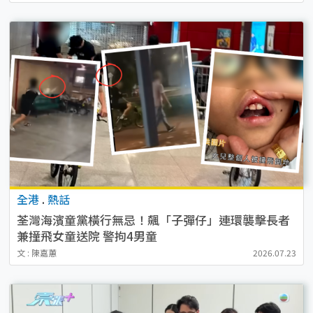
全港
.
熱話
荃灣海濱童黨橫行無忌！飆「子彈仔」連環襲擊長者
兼撞飛女童送院 警拘4男童
文 : 陳嘉蕙
2026.07.23