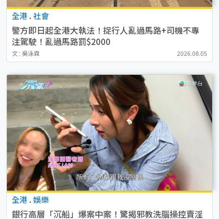
全港
.
社會
警方即日起全港大執法！捉行人亂過馬路+司機不專
注駕駛！亂過馬路罰$2000
文 : 吳泳霖
2026.08.05
全港
.
娛樂
銀行高層「沉船」爆案中案！驚揭邪教洗腦操控賣淫