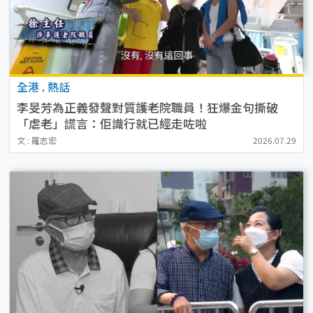
全港
.
熱話
李旻芳為正義發聲對質護老院職員！狂爆金句撕破
「虐老」謊言：佢識行就已經走咗啦
文 : 羅志宏
2026.07.29