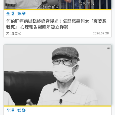
全港
.
娛樂
何伯肝癌病逝臨終錄音曝光！氣弱怒轟何太「衰婆想
我死」 心理報告揭晚年孤立抑鬱
文 : 羅志宏
2026.07.28
全港
.
娛樂