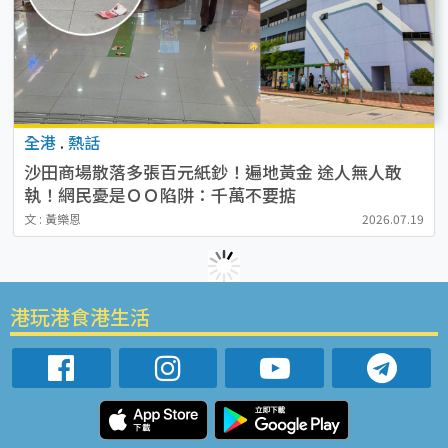
全港
.
熱話
沙田商場散落多張百元紙鈔！遍地黃金 途人無人敢
執！網民憂是ＯＯ陷阱：千萬不要掂
文 : 黃樂恩
2026.07.19
港玩港食港生活