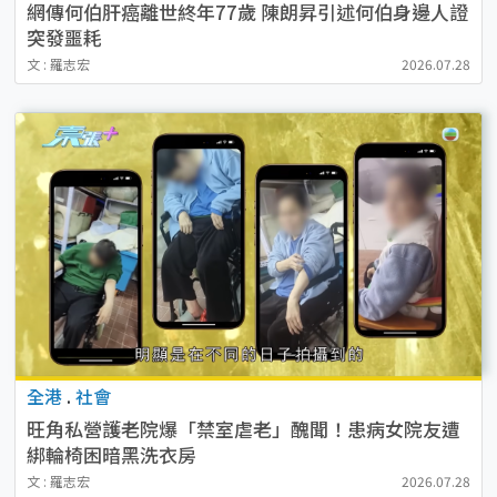
網傳何伯肝癌離世終年77歲 陳朗昇引述何伯身邊人證
突發噩耗
文 : 羅志宏
2026.07.28
全港
.
社會
旺角私營護老院爆「禁室虐老」醜聞！患病女院友遭
綁輪椅困暗黑洗衣房
文 : 羅志宏
2026.07.28