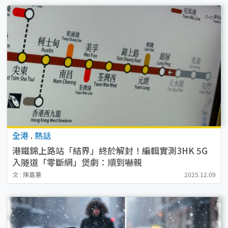
全港
.
熱話
港鐵錦上路站「結界」終於解封！編輯實測3HK 5G
入隧道「零斷網」煲劇：順到嚇親
文 : 陳嘉蕙
2025.12.09