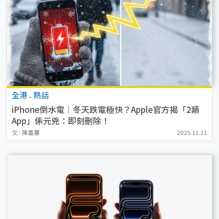
全港
.
熱話
iPhone倒水電｜冬天跌電極快？Apple官方揭「2類
App」係元兇：即刻刪除！
文 : 陳嘉蕙
2025.11.11