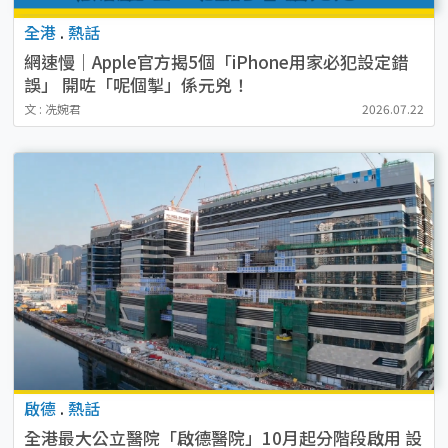
全港
.
熱話
網速慢｜Apple官方揭5個「iPhone用家必犯設定錯
誤」 開咗「呢個掣」係元兇！
文 : 冼婉君
2026.07.22
啟德
.
熱話
全港最大公立醫院「啟德醫院」10月起分階段啟用 設