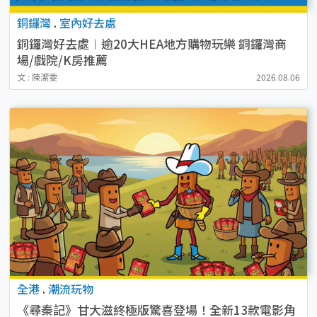
銅鑼灣
.
室內好去處
銅鑼灣好去處︱逾20大HEA地方購物玩樂 銅鑼灣商
場/戲院/K房推薦
文 : 陳潔雯
2026.08.06
全港
.
潮流玩物
《尋秦記》甘大滋終極版驚喜登場！全新13款電影角