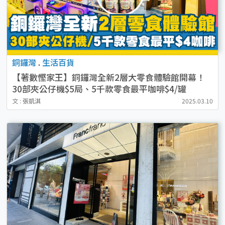
銅鑼灣
.
生活百貨
【著數慳家王】銅鑼灣全新2層大零食體驗館開幕！
30部夾公仔機$5局、5千款零食最平咖啡$4/罐
文 : 張凱淇
2025.03.10