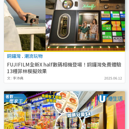
銅鑼灣
.
潮流玩物
FUJIFILM全新X half數碼相機登場！銅鑼灣免費體驗
13種菲林模擬效果
文 : 李沛堯
2025.06.12