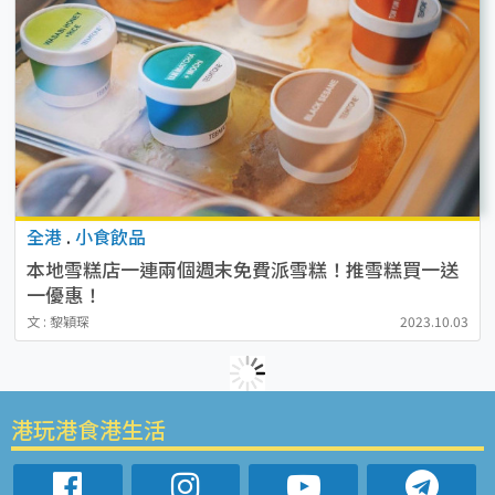
全港
.
小食飲品
本地雪糕店一連兩個週末免費派雪糕！推雪糕買一送
一優惠！
文 : 黎穎琛
2023.10.03
港玩港食港生活