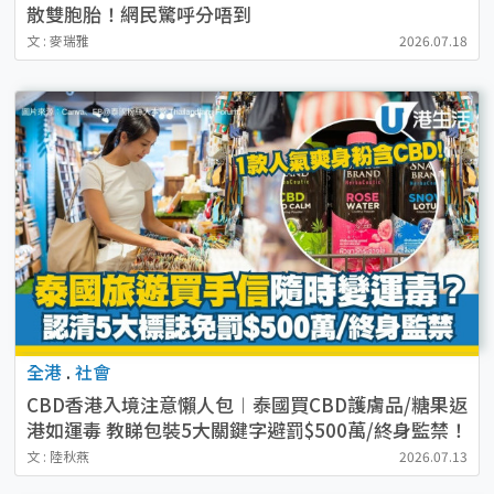
散雙胞胎！網民驚呼分唔到
文 : 麥瑞雅
2026.07.18
全港
.
社會
CBD香港入境注意懶人包︱泰國買CBD護膚品/糖果返
港如運毒 教睇包裝5大關鍵字避罰$500萬/終身監禁！
文 : 陸秋燕
2026.07.13