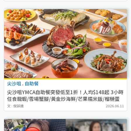
尖沙咀
.
自助餐
尖沙咀YMCA自助餐突發低至1折！人均$148起 3小時
任食龍蝦/雪場蟹腳/黃金炒海鮮/芒果糯米飯/榴槤蛋
糕
文 : 倪菲連
2026.06.11