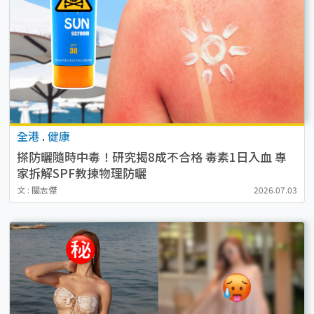
全港
.
健康
搽防曬隨時中毒！研究揭8成不合格 毒素1日入血 專
家拆解SPF教揀物理防曬
文 : 關志傑
2026.07.03