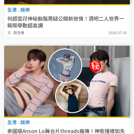
全港
.
娛樂
何超雲孖神秘鬍鬚男疑公開新戀情！酒吧二人世界一
親暱舉動超高調
文 : 劉澄儀
2026.07.30
全港
.
娛樂
泰國版Anson Lo舞台片threads瘋傳！神態撞樣如失