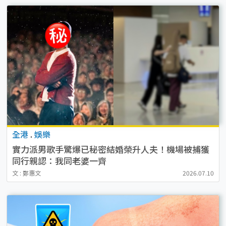
全港
.
娛樂
實力派男歌手驚爆已秘密結婚榮升人夫！機場被捕獲
同行親認：我同老婆一齊
文 : 鄭惠文
2026.07.10