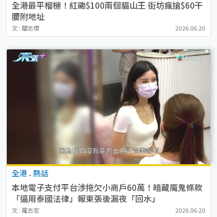
全港最平榴槤！紅磡$100兩個貓山王 街坊瘋搶$60干
腰附地址
文 : 關志傑
2026.06.20
全港
.
熱話
本地電子支付平台涉拖欠小商戶60萬！暗藏魔鬼條款
「逼用泰國法律」報東張後漏夜「回水」
文 : 羅志宏
2026.06.20