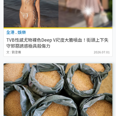
全港
.
娛樂
TVB性感尤物裸色Deep V尺度大膽噴血！街頭上下失
守邪惡誘惑極具殺傷力
文 : 劉澄儀
2026.07.01