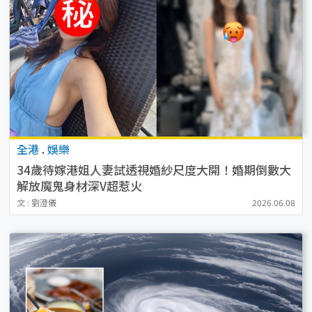
全港
.
娛樂
34歲待嫁港姐人妻試透視婚紗尺度大開！婚期倒數大
解放魔鬼身材深V超惹火
文 : 劉澄儀
2026.06.08