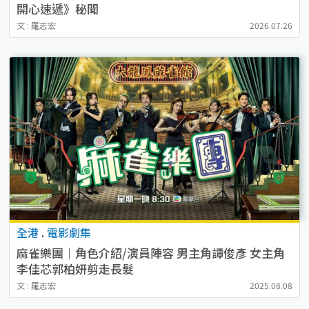
開心速遞》秘聞
文 : 羅志宏
2026.07.26
全港
.
電影劇集
麻雀樂團｜角色介紹/演員陣容 男主角譚俊彥 女主角
李佳芯郭柏妍剪走長髮
文 : 羅志宏
2025.08.08