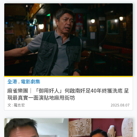
全港
.
電影劇集
麻雀樂團｜「御用奸人」何啟南奸足40年終獲洗底 呈
現最真實一面演貼地麻甩街坊
文 : 羅志宏
2025.08.07