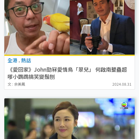
全港
.
熱話
《愛回家》John勁冧愛情鳥「翠兒」 何啟南整蠱超
嗲小鸚鵡搞笑變鬚刨
文 : 余美鳳
2024.08.31