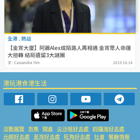
全港
.
熱話
【金宵大廈】阿蕭Alex成陌路人再相遇 金宵眾人命運
大扭轉 結局遺留3大謎團
文 : Cassandra Yim
2019.10.14
港玩港食港生活
活動展覽
市集
開倉
尖沙咀好去處
銅鑼灣好去處
元朗好去處
荃灣好去處
旺角好去處
社會
餐廳情報