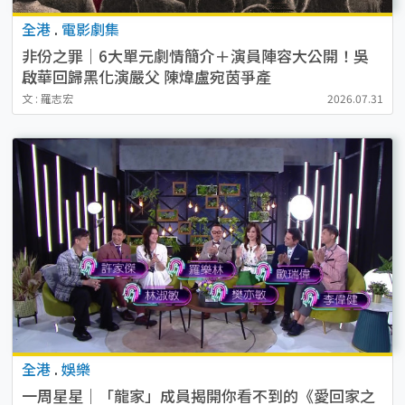
全港
.
電影劇集
非份之罪｜6大單元劇情簡介＋演員陣容大公開！吳
啟華回歸黑化演嚴父 陳煒盧宛茵爭產
文 : 羅志宏
2026.07.31
全港
.
娛樂
一周星星｜「龍家」成員揭開你看不到的《愛回家之