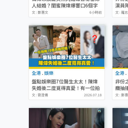
人結婚？閨蜜陳煒爆響口6個字
演員
疑似洩密
化演
文 : 鄭惠文
6小時前
文 : 羅
全港
.
娛樂
全港
.
盤點娛樂圈7位醫生太太！陳煒
非份
失婚後二度覓得真愛！有一位拍
癇抽
拖10個月就閃婚
場超
文 : 劉澄儀
2026.07.18
文 : 鄭