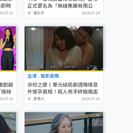
告即時
正式更名為「無綫集團有限公
司」 發布會現場陣容鼎盛
26.07.31
文 : 羅志宏
2026.07.24
全港
.
電影劇集
歲劉穎
非份之罪丨單元結局劇透陳煒意
「姊妹
外懷孕真相！殺人兇手終極揭盅
曝驚天大反轉？
26.07.16
文 : 鄭惠文
2026.07.15