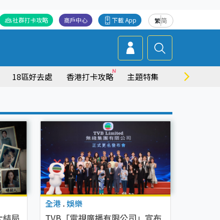
社群打卡攻略
商戶中心
下載 App
繁
简
18區好去處
香港打卡攻略
主題特集
商場情報
全港
.
娛樂
大結局
TVB「電視廣播有限公司」宣布