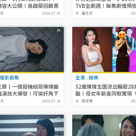
陣容大公開！吳啟華回歸黑
TVB全劇透！每集劇情預
嚴父 陳煒盧宛茵爭產
更新
志宏
2026.07.31
文 : 羅志宏
20
電影劇集
全港
.
娛樂
之罪丨一億殺機結局陳煒癲
52歲陳煒生圖流出輾壓28
搐演技大爆發！可憐奸角下
鏇！母女年齡差同框驚現
慘烈獲力推首奪視后
感」震撼網民
惠文
2026.07.16
文 : 劉澄儀
20