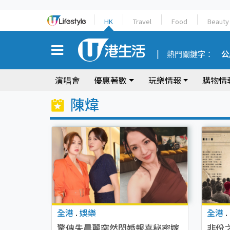
HK
Travel
Food
Beauty
熱門關鍵字：
公
演唱會
優惠著數
玩樂情報
購物情
陳煒
全港
.
娛樂
全港
.
驚傳朱晨麗突然閃婚報喜秘密嫁
非份