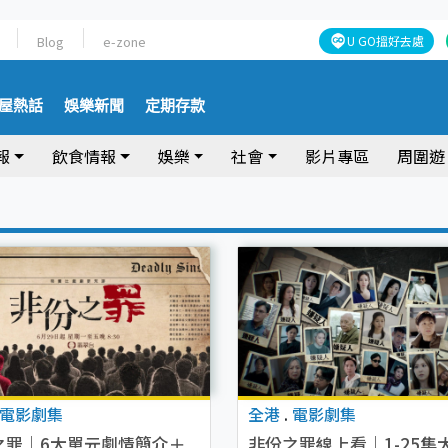
Blog
e-zone
U GO搵好去處
屋熱話
娛樂新聞
定期存款
報
飲食情報
娛樂
社會
影片專區
周圍遊
電影劇集
全港
.
電影劇集
之罪｜6大單元劇情簡介＋
非份之罪線上看｜1-25集