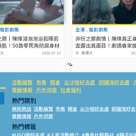
電影劇集
全港
.
電影劇集
之罪丨陳煒浸泡泡浴若隱若
非份之罪劇情丨陳煒真正
美肌！50路零死角防腐身材
盅露出真面目！劇透毒家
「沐浴巨星」
計再變臉屈死奶奶
惠文
2026.07.14
文 : 鄭惠文
20
活動展覽
市集
開倉
尖沙咀好去處
銅鑼灣好去處
餐廳情報
戶外郊遊
社會福利
熱門類別
網民熱話
活動展覽
市集
開倉
尖沙咀好去處
銅鑼灣好去
餐廳情報
戶外郊遊
熱門標籤
#UGO搵好去處
#人氣活動推介
#美食社群熱話
#親子玩