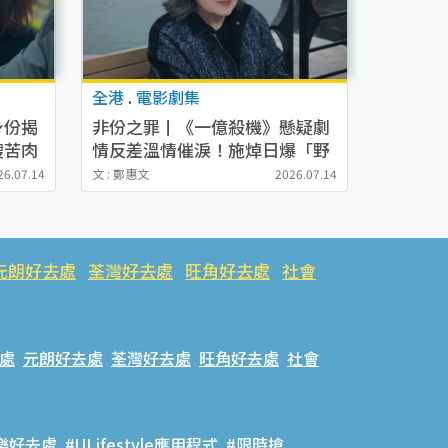
全港
.
電影劇集
身份揭
非份之罪丨《一億殺機》懸疑劇
嫂苦肉
情反差溫情催淚！施焯日爆「野
蠻嫲嫲」盧宛茵戲外極溫柔
26.07.14
文 : 鄭惠文
2026.07.14
元朗好去處
荃灣好去處
旺角好去處
社會
處
元朗好去處
荃灣好去處
旺角好去處
社會
樂好去處
#ULifestyle應用程式
#限時搶