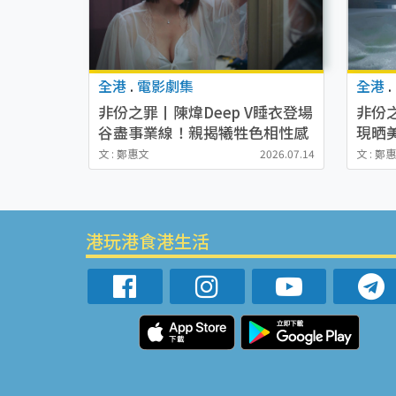
全港
.
電影劇集
全港
.
非份之罪丨陳煒Deep V睡衣登場
非份
谷盡事業線！親揭犧牲色相性感
現晒
戲背後隱憂
獲封
文 : 鄭惠文
2026.07.14
文 : 鄭
港玩港食港生活