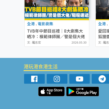
全港
.
電影劇集
全港
.
TVB年中節目巡禮｜8大劇集大
愛回
晒冷：模範律師團／警是個大佬
狐狸
／枱底人生／驅魔速遞
洗版
文 : 羅志宏
2026.05.30
文 : 羅
港玩港食港生活