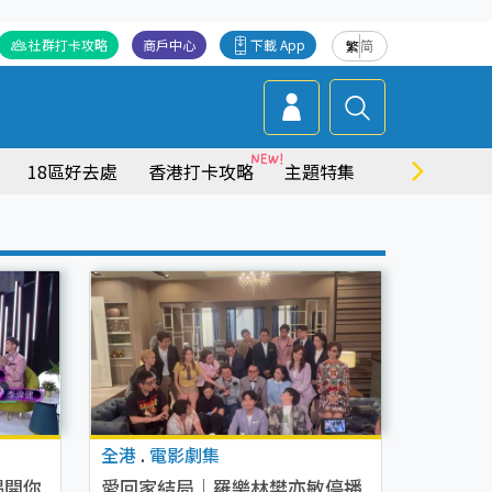
社群打卡攻略
商戶中心
下載 App
繁
简
18區好去處
香港打卡攻略
主題特集
商場情報
全港
.
電影劇集
揭開你
愛回家結局｜羅樂林樊亦敏停播