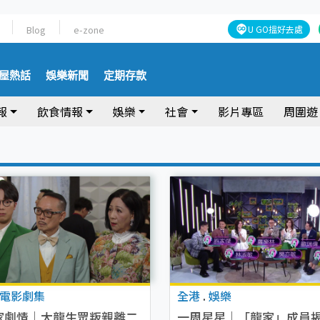
Blog
e-zone
U GO搵好去處
屋熱話
娛樂新聞
定期存款
報
飲食情報
娛樂
社會
影片專區
周圍遊
電影劇集
全港
.
娛樂
家劇情｜大龍生眾叛親離二
一周星星｜「龍家」成員