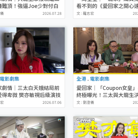
嫌難頂！強逼Joe少對付白
看不到的《愛回家之開心
陷兩難境地
秘聞
澄儀
2026.07.28
文 : 羅志宏
20
電影劇集
全港
.
電影劇集
家劇情｜三太白天娥結局前
愛回家｜「Coupon女皇
愛得卑微 樊亦敏視后級演技
終極曝光！三太與大龍生
眾揪心
告後續有驚喜？
志宏
2026.07.06
文 : 劉澄儀
20