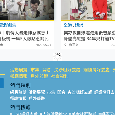
電影劇集
全港
.
娛樂
家｜劇情大暴走神惡搞雪山
樊亦敏自爆選港姐後曾嚴
醬板鴨 一集5大爆點惹網民
身體亮紅燈 34年只打過T
笑爆
工硬食有特權傳聞
志宏
2026.05.27
文 : 鄭惠文
20
活動展覽
市集
開倉
尖沙咀好去處
銅鑼灣好去處
餐廳情報
戶外郊遊
社會福利
熱門類別
網民熱話
活動展覽
市集
開倉
尖沙咀好去處
銅鑼灣好去
餐廳情報
戶外郊遊
熱門標籤
#UGO搵好去處
#人氣活動推介
#美食社群熱話
#親子玩