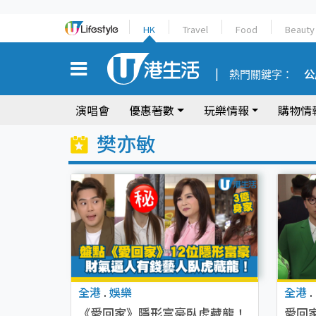
HK
Travel
Food
Beauty
熱門關鍵字：
公
演唱會
優惠著數
玩樂情報
購物情
樊亦敏
全港
.
娛樂
全港
.
《愛回家》隱形富豪臥虎藏龍！
愛回