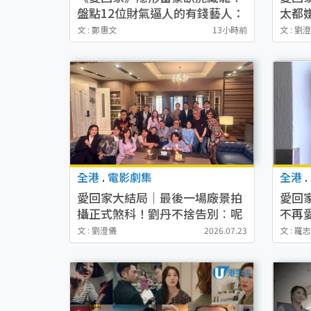
盤點12位財氣逼人的有錢藝人：
太都
呢位靚女3億身家唔憂做
天鵝
文 : 鄭惠文
13小時前
文 : 劉
全港
.
電影劇集
全港
.
愛回家大結局｜最後一場廠景拍
愛回
攝正式煞科！劉丹不捨告別︰呢
不再
一剎那唔知講咩好
令觀
文 : 劉澄儀
2026.07.23
文 : 羅