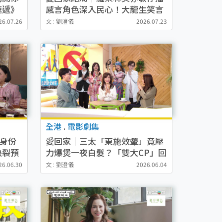
速遞》
感言角色深入民心！大龍生笑言
「連我真名都唔記得」
26.07.26
文 : 劉澄儀
2026.07.23
全港
.
電影劇集
」身份
愛回家｜三太「東施效顰」竟壓
決裂預
力爆煲一夜白髮？「雙大CP」回
歸變裝超爆笑
26.06.30
文 : 劉澄儀
2026.06.04