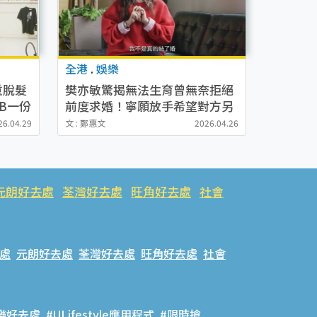
全港
.
娛樂
重脫髮
樊亦敏驚揭無法生育曾無奈拒絕
VB一份
前度求婚！寧願放手希望對方另
娶他人結婚生仔
26.04.29
文 : 鄭惠文
2026.04.26
元朗好去處
荃灣好去處
旺角好去處
社會
處
元朗好去處
荃灣好去處
旺角好去處
社會
樂好去處
#ULifestyle應用程式
#限時搶