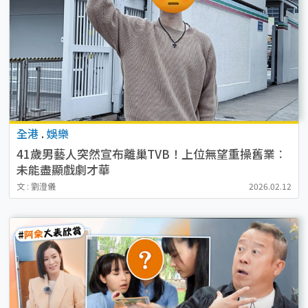
全港
.
娛樂
41歲男藝人突然宣布離巢TVB！上位無望重操舊業︰
未能盡顯戲劇才華
文 : 劉澄儀
2026.02.12