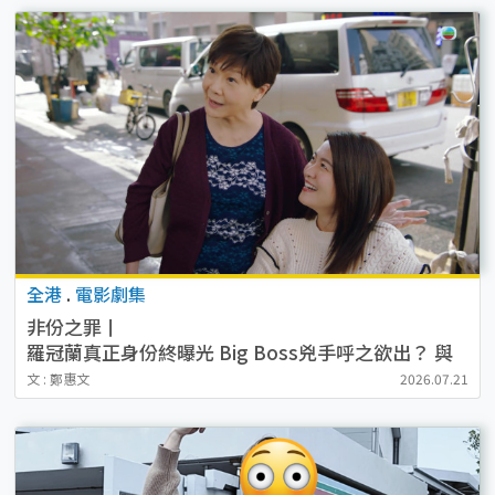
全港
.
電影劇集
非份之罪丨
羅冠蘭真正身份終曝光 Big Boss兇手呼之欲出？ 與
江嘉敏真正關係揭盅
文 : 鄭惠文
2026.07.21