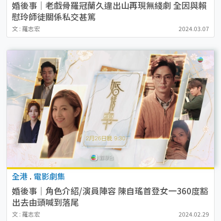
婚後事｜老戲骨羅冠蘭久違出山再現無綫劇 全因與賴
慰玲師徒關係私交甚篤
文 : 羅志宏
2024.03.07
全港
.
電影劇集
婚後事｜角色介紹/演員陣容 陳自瑤首登女一360度豁
出去由頭喊到落尾
文 : 羅志宏
2024.02.29