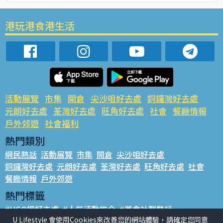
港玩港食港生活
活動展覽
市集
開倉
尖沙咀好去處
銅鑼灣好去處
元朗好去處
荃灣好去處
旺角好去處
社會
餐廳情報
戶外郊遊
社會福利
熱門類別
網民熱話
活動展覽
市集
開倉
尖沙咀好去處
銅鑼灣好去處
元朗好去處
荃灣好去處
旺角好去處
社會
餐廳情報
戶外郊遊
熱門標籤
#UGO搵好去處
#人氣活動推介
#美食社群熱話
U Lifestyle 會使用Cookies來改善您的網站體驗，請確定您同意
#親子玩樂好去處
#ULifestyle應用程式
#限時搶