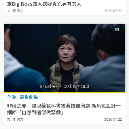
定Big Boss四大嫌疑真兇另有其人
文 : 鄭惠文
2026.07.22
全港
.
電影劇集
非份之罪｜羅冠蘭教科書級演技被激讚 為角色設計一
細節「自然到唔似做緊戲」
文 : 鄭惠文
2026.07.22