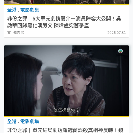
全港
.
電影劇集
非份之罪｜6大單元劇情簡介＋演員陣容大公開！吳
啟華回歸黑化演嚴父 陳煒盧宛茵爭產
文 : 羅志宏
2026.07.31
全港
.
電影劇集
非份之罪丨單元結局劇透羅冠蘭誤殺真相神反轉！鎖