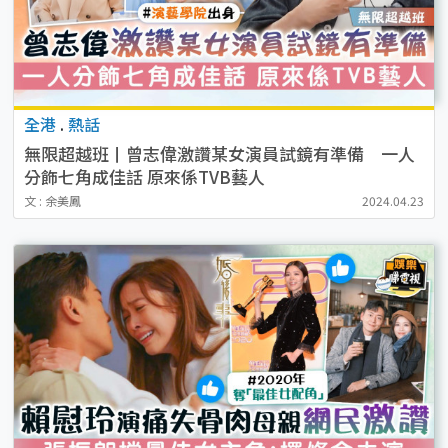
全港
.
熱話
無限超越班丨曾志偉激讚某女演員試鏡有準備 一人
分飾七角成佳話 原來係TVB藝人
文 : 余美鳳
2024.04.23