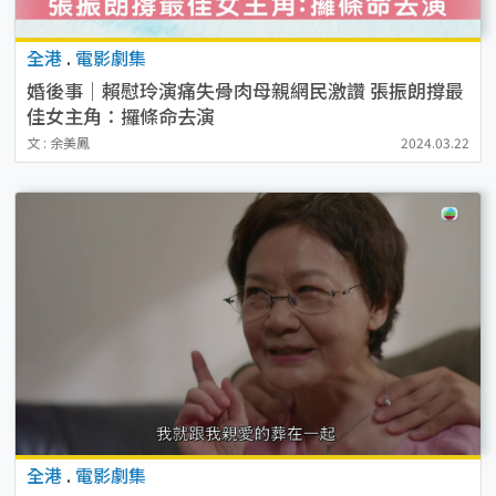
全港
.
電影劇集
婚後事│賴慰玲演痛失骨肉母親網民激讚 張振朗撐最
佳女主角：攞條命去演
文 : 余美鳳
2024.03.22
全港
.
電影劇集