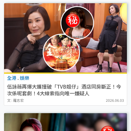
全港
.
娛樂
伍詠薇再爆大鑊撞破「TVB姐仔」酒店同房斷正！今
次係呢套劇！4大線索指向唯一嫌疑人
文 : 羅志宏
2026.06.03