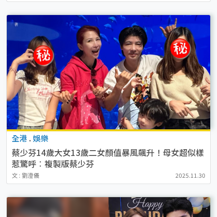
全港
.
娛樂
蔡少芬14歲大女13歲二女顏值暴風飆升！母女超似樣
惹驚呼︰複製版蔡少芬
文 : 劉澄儀
2025.11.30