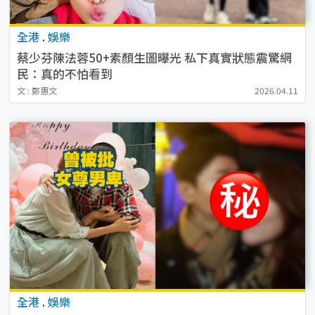
全港
.
娛樂
蔡少芬陳法蓉50+素顏生圖曝光 私下真實狀態震驚網
民：真的不怕看到
文 : 鄭惠文
2026.04.11
全港
.
娛樂