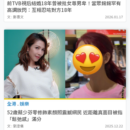
前TVB視后結婚18年曾被批女尊男卑！當眾錫錫罕有
高調放閃：互相忍咗對方18年
文 : 鄭惠文
2026.01.17
全港
.
娛樂
52歲蔡少芬零修飾素顏照震撼網民 近距離真面目被指
「鬆弛感」滿分
文 : 劉澄儀
2025.12.22