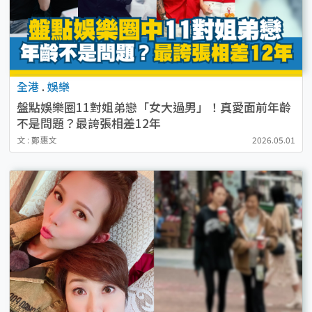
全港
.
娛樂
盤點娛樂圈11對姐弟戀「女大過男」！真愛面前年齡
不是問題？最誇張相差12年
文 : 鄭惠文
2026.05.01