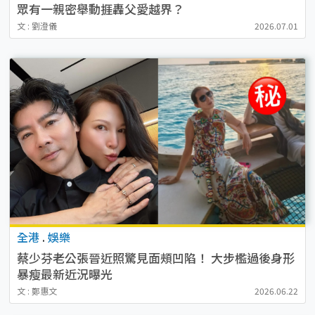
眾有一親密舉動捱轟父愛越界？
文 : 劉澄儀
2026.07.01
全港
.
娛樂
蔡少芬老公張晉近照驚見面頰凹陷！ 大步檻過後身形
暴瘦最新近況曝光
文 : 鄭惠文
2026.06.22