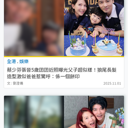
全港
.
娛樂
蔡少芬張晉5歲囝囝近照曝光父子超似樣！狼尾長髮
造型激似爸爸惹驚呼：係一個餅印
文 : 劉澄儀
2025.11.01