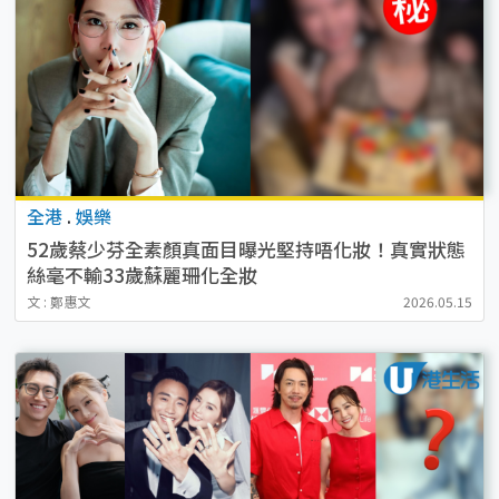
全港
.
娛樂
52歲蔡少芬全素顏真面目曝光堅持唔化妝！真實狀態
絲毫不輸33歲蘇麗珊化全妝
文 : 鄭惠文
2026.05.15