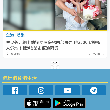
全港
.
娛樂
蔡少芬元朗半億獨立屋豪宅內部曝光 逾2500呎擁私
人泳池！擁9物業市值逾兩億
文 : 劉澄儀
2025.10.05
港玩港食港生活