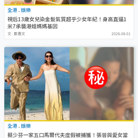
全港
.
娛樂
視后13歲女兒染金髮氣質超乎少女年紀！身高直逼1
米7承襲港姐媽媽基因
文 : 鄭惠文
2026.08.01
全港
.
娛樂
蔡少芬一家五口馬爾代夫度假被捕獲！張晉與愛女當