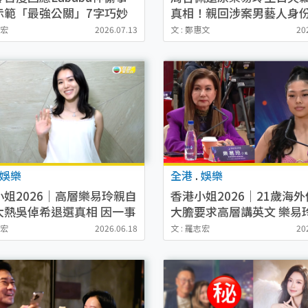
示範「最強公關」7字巧妙
真相！親回涉案男藝人身
梁烈唯是否真兇
家認識
志宏
2026.07.13
文 : 鄭惠文
20
娛樂
全港
.
娛樂
小姐2026｜高層樂易玲親自
香港小姐2026｜21歲海
大熱吳倬希退選真相 因一事
大膽要求高層講英文 樂易
：下一年再嚟
回絕晒威嚴令人即刻怯
志宏
2026.06.18
文 : 羅志宏
20