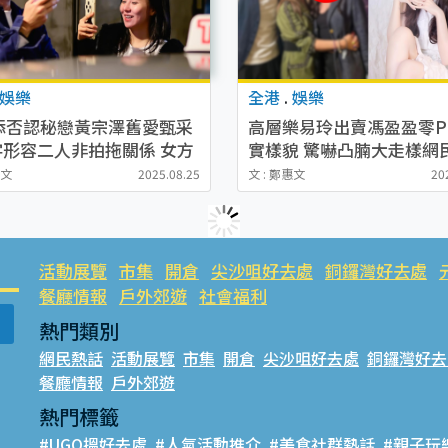
娛樂
全港
.
娛樂
添否認秘戀黃宗澤舊愛甄采
高層樂易玲出賣馮盈盈零P
4字形容二人非拍拖關係 女方
實樣貌 驚嚇凸腩大走樣網
疑話中有話？
認唔出！
惠文
2025.08.25
文 : 鄭惠文
20
活動展覽
市集
開倉
尖沙咀好去處
銅鑼灣好去處
餐廳情報
戶外郊遊
社會福利
熱門類別
網民熱話
活動展覽
市集
開倉
尖沙咀好去處
銅鑼灣好去
餐廳情報
戶外郊遊
熱門標籤
#UGO搵好去處
#人氣活動推介
#美食社群熱話
#親子玩