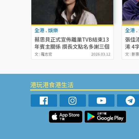
全港
.
娛樂
全港
.
蔡思貝正式宣佈離巢TVB結束13
張佳
年賓主關係 撰長文點名多謝三個
浠 
人：告別溫室
回應
文 : 羅志宏
2026.03.12
文 : 鄭
港玩港食港生活