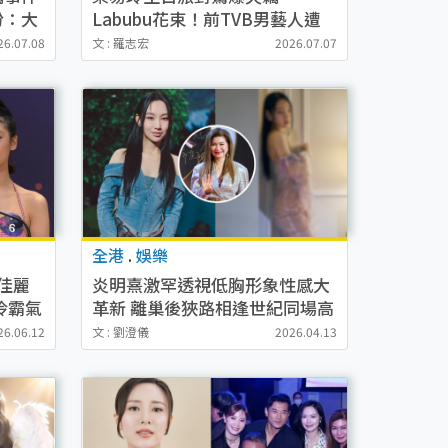
份：大
Labubu花束！前TVB男藝人遭
CCTV緝兇斷正！瘋傳3大線索揭
26.07.08
文 : 羅志宏
2026.07.07
身份
全港
.
娛樂
外佳麗
炎明熹激罕透視低胸形象性感大
玲霸氣
革新 離巢後狹路相逢世紀同場高
層樂易玲
26.06.12
文 : 劉澄儀
2026.04.13