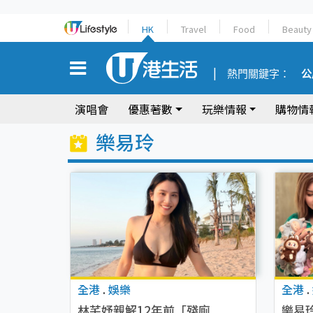
HK
Travel
Food
Beauty
熱門關鍵字：
公
演唱會
優惠著數
玩樂情報
購物情
樂易玲
全港
.
娛樂
全港
.
林芊妤親解12年前「殘廁
樂易玲