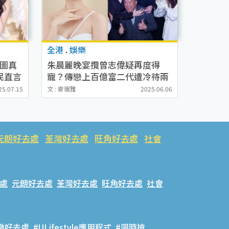
全港
.
娛樂
圖真
朱晨麗晚宴攬曾志偉疑再度得
民直言
寵？傳戀上百億富二代遭冷待兩
年冇劇拍！成功躋身上流圈生活
25.07.15
文 : 麥瑞雅
2025.06.06
富貴
元朗好去處
荃灣好去處
旺角好去處
社會
處
元朗好去處
荃灣好去處
旺角好去處
社會
樂好去處
#ULifestyle應用程式
#限時搶