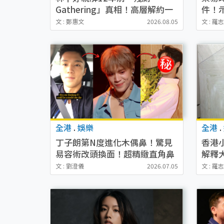
Gathering」真相！高層解約一
件！
句話重創尊嚴至今拒返TVB
回應
文 : 鄭惠文
2026.08.05
文 : 羅
全港
.
娛樂
全港
.
丁子朗第N度進化木偶鼻！驚見
香港
易容術改頭換面！超精緻直角鼻
解釋
頭嚇窒網民認唔出
力勸
文 : 劉澄儀
2026.07.05
文 : 羅