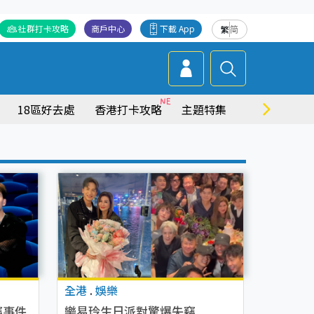
社群打卡攻略
商戶中心
下載 App
繁
简
18區好去處
香港打卡攻略
主題特集
商場情報
全港
.
娛樂
竊事件
樂易玲生日派對驚爆失竊