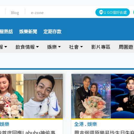
Blog
e-zone
U GO搵好去處
屋熱話
娛樂新聞
定期存款
報
飲食情報
娛樂
社會
影片專區
周圍遊
娛樂
全港
.
娛樂
首度回應Labubu神偷事
周吉佩還原樂易玲生日失