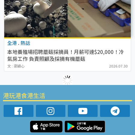
全港
.
熱話
本地養殖場招聘蘑菇採摘員！月薪可達$20,000！冷
氣房工作 負責照顧及採摘有機蘑菇
文 : 梁穎心
2026.07.30
港玩港食港生活