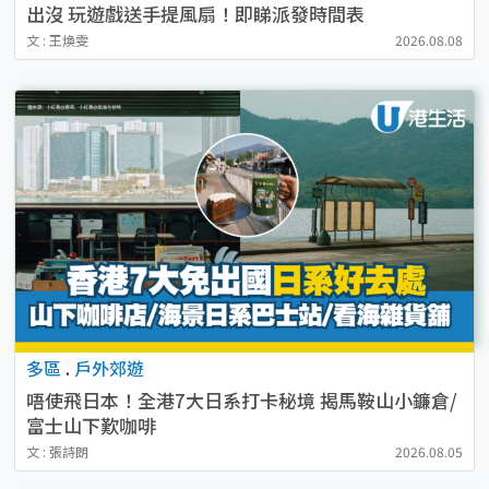
出沒 玩遊戲送手提風扇！即睇派發時間表
文 : 王煥雯
2026.08.08
多區
.
戶外郊遊
唔使飛日本！全港7大日系打卡秘境 揭馬鞍山小鐮倉/
富士山下歎咖啡
文 : 張詩朗
2026.08.05