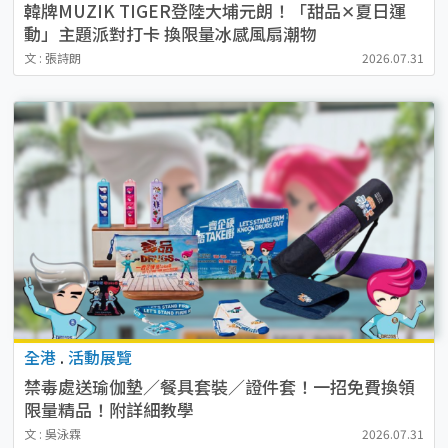
韓牌MUZIK TIGER登陸大埔元朗！「甜品✕夏日運
動」主題派對打卡 換限量冰感風扇潮物
文 : 張詩朗
2026.07.31
全港
.
活動展覽
禁毒處送瑜伽墊／餐具套裝／證件套！一招免費換領
限量精品！附詳細教學
文 : 吳泳霖
2026.07.31