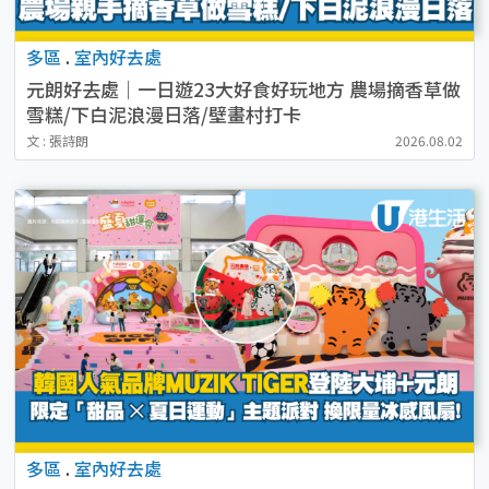
多區
.
室內好去處
元朗好去處｜一日遊23大好食好玩地方 農場摘香草做
雪糕/下白泥浪漫日落/壁畫村打卡
文 : 張詩朗
2026.08.02
多區
.
室內好去處