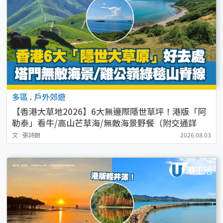
多區
.
戶外郊遊
【香港大草地2026】6大無邊際隱世草坪！港版「阿
勒泰」看牛/高山芒草海/無敵海景野餐（附交通詳
情）
文 : 張詩朗
2026.08.03