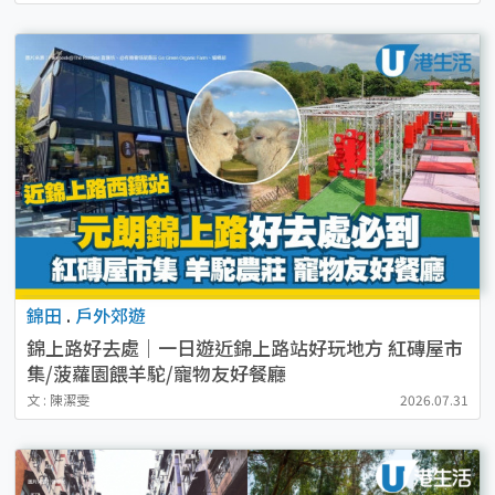
錦田
.
戶外郊遊
錦上路好去處｜一日遊近錦上路站好玩地方 紅磚屋市
集/菠蘿園餵羊駝/寵物友好餐廳
文 : 陳潔雯
2026.07.31