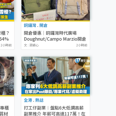
銅鑼灣
.
開倉
雪櫃？
開倉優惠｜銅鑼灣時代廣場
64%
Doughnut/Campo Marzio開倉
菌滋
低至1折！背囊、書包、手袋劈
2小時前
文 : 梁穎心
2小時前
價$200起
全港
.
熱話
！專櫃
打工仔副業︱盤點6大低調高薪
質材
副業推介 年薪可高達117萬！在