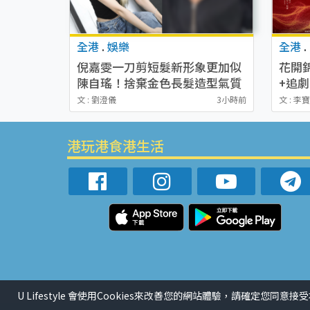
全港
.
娛樂
全港
.
倪嘉雯一刀剪短髮新形象更加似
花開
陳自瑤！捨棄金色長髮造型氣質
+追
大變超驚喜
恩熙
文 : 劉澄儀
3小時前
文 : 李
港玩港食港生活
U Lifestyle 會使用Cookies來改善您的網站體驗，請確定您同意接