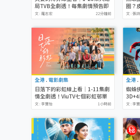
局TVB全劇透！每集劇情預告即
圈？
時更新
敷/
文 : 羅志宏
22分鐘前
文 : 張
全港
.
電影劇集
全港
.
日落下的彩虹線上看｜1-11集劇
蜘蛛
情全劇透！ViuTV七個彩虹邨單
3D+
元故事+演員陣容一覽
員陣
文 : 李寶怡
1小時前
文 : 李