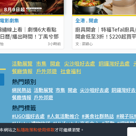
電影劇集
全港
.
開倉
錦繡線上看｜劇情6大看點
廚具開倉｜特福Tefal廚具
劇日曆/播出時間！丁禹兮鄧
開倉低至3折！$220起買平
三搭CP成最大亮點
炒鑊/湯煲！電飯煲/吸塵機
寶怡
3小時前
文 : 梁穎心
$418起
活動展覽
市集
開倉
尖沙咀好去處
銅鑼灣好去處
餐廳情報
戶外郊遊
社會福利
熱門類別
網民熱話
活動展覽
市集
開倉
尖沙咀好去處
銅鑼灣好去
餐廳情報
戶外郊遊
熱門標籤
#UGO搵好去處
#人氣活動推介
#美食社群熱話
#親子玩
#UJetso禮物放送
#ULifestyle商戶中心
#著數
#網絡熱
受本網站之
私隱政策和使用條款
才可繼續瀏覽。