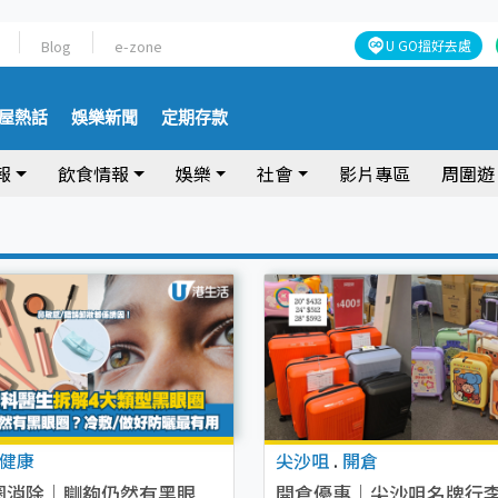
Blog
e-zone
U GO搵好去處
屋熱話
娛樂新聞
定期存款
報
飲食情報
娛樂
社會
影片專區
周圍遊
健康
尖沙咀
.
開倉
圈消除｜瞓夠仍然有黑眼
開倉優惠｜尖沙咀名牌行