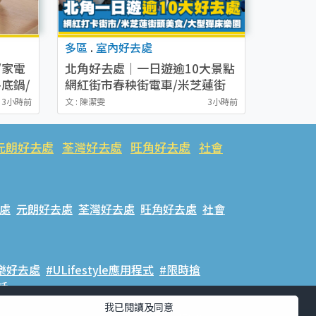
多區
.
室內好去處
/家電
北角好去處｜一日遊逾10大景點
底鍋/
網紅街市春秧街電車/米芝蓮街
/燙斗
頭美食/大型彈床樂園
3小時前
文 : 陳潔雯
3小時前
元朗好去處
荃灣好去處
旺角好去處
社會
處
元朗好去處
荃灣好去處
旺角好去處
社會
樂好去處
#ULifestyle應用程式
#限時搶
話
我已閱讀及同意