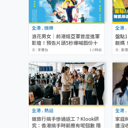
全港
.
娛樂
全港
.
浪花男女｜前港姐亞軍首度進軍
盤點
影壇！預告片頭5秒爆喊戲份十
靚媽
足！泳裝上陣超吸睛
呢位
文 : 李寶怡
1小時前
文 : 鄭
全港
.
熱話
全港
.
做旅行搞手慘過返工？Klook研
家庭
究：香港搞手時薪應有呢個數 隱
遭沒收