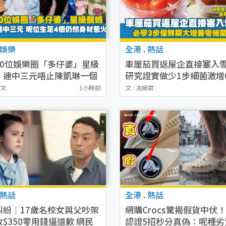
娛樂
全港
.
熱話
10位娛樂圈「多仔婆」星級
車厘茄買返屋企直接塞入
！連中三元唔止陳凱琳一個
研究證實做少1步細菌激增
生足4個仍然身材惹火
必學3步保鮮期大增兼零細
惠文
1小時前
文 : 冼婉君
生
熱話
全港
.
熱話
糾紛︱17歲名校女與父吵架
網購Crocs驚揭假貨中伏
$350零用錢逼道歉 網民
認證5招秒分真偽：呢種劣