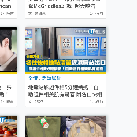
can
鴦McGriddles班戟+超大啖汽
 $200
水！意式飽/鬆餅/蛋糕限時減$5
1小時前
文 : 譚幽惠
1小時前
全港
.
活動展覽
包｜張
地鐵站影證件相5分鐘搞掂！自
點！
助證件相美肌有驚喜 附名仕快相
兩極
地點
1小時前
文 : 9527
1小時前