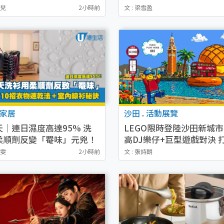
招自救
質一踩即裂
慧兒
2小時前
文 : 梁雪盈
家居
沙田
.
活動展覽
天｜連日濕度高達95% 洗
LEGO限時登陸沙田新城市
柔順劑反變「罨味」元兇！
高DJ樂仔+巨型遊戲對決 
教10招衣物速乾法＋室內晾
喜LEGO互動巴士站
煥雯
2小時前
文 : 張詩朗
訣