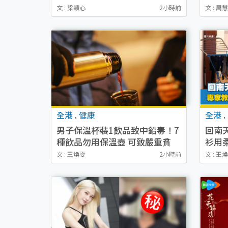
形成本要咁多！最常聽到邊句抱
教1
文 : 梁穎心
2小時前
文 : 周
怨黑人憎？
全港
.
健康
全港
.
男子保溫杯裝1飲品致中鉛毒！7
回南
種飲品勿用保溫壺 可致嚴重貧
衫用
血/損肝腎功能/失智
專家
文 : 王煥雯
2小時前
文 : 王
衫秘