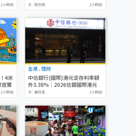
家出Post賺錢/專業代寫/虛擬助
2小時前
文 : 陸秋燕
2小時前
理
全港
.
理財
！4米
中信銀行(國際)港元定存利率額
打造驚
外3.38%｜2026信銀國際港元
定期存款優惠每日更新
2小時前
文 : 崔欣定
3小時前