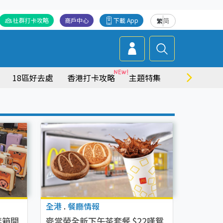
社群打卡攻略
商戶中心
下載 App
繁
简
18區好去處
香港打卡攻略
主題特集
商場情報
全港
.
餐廳情報
李箱開
麥當勞全新下午茶套餐 $22嘆鴛