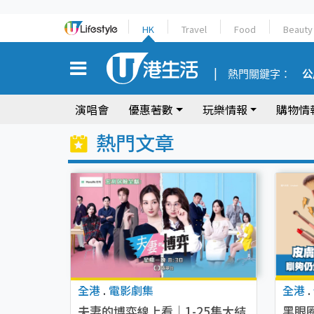
HK
Travel
Food
Beauty
熱門關鍵字：
公
演唱會
優惠著數
玩樂情報
購物情
熱門文章
全港
.
電影劇集
全港
.
夫妻的博弈線上看｜1-25集大結
黑眼