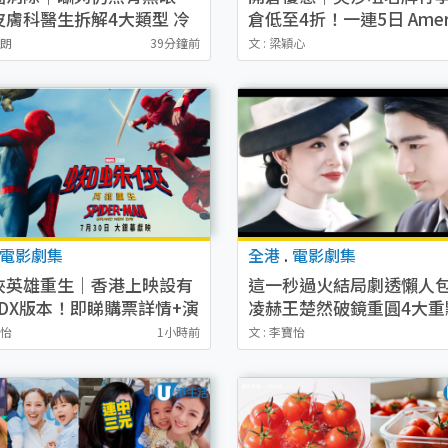
皮膚科醫生拆解4大類型 冷
倉低至4折！一連5日 Ameri
做好防曬最有用！
Tourister/ace./Hallmark
詩朗
39分鐘前
文 : 梁穎心
起！
電影劇集
全港
.
電影劇集
俠英雄重生｜香港上映設有
這一秒過火結局劇透懶人
4DX版本！即睇購票詳情+演
凌赫王楚然破鏡重圓4大重
容
養父以死贖罪、口碑評價
寶怡
1小時前
文 : 李寶怡