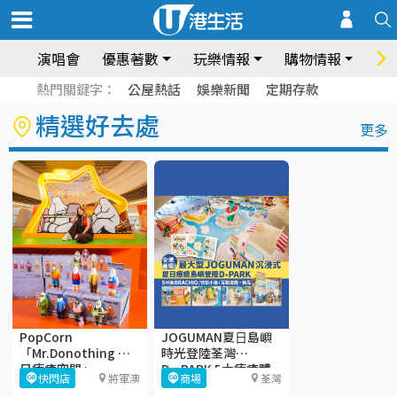
演唱會
優惠著數
玩樂情報
購物情報
飲
熱門關鍵字：
公屋熱話
娛樂新聞
定期存款
精選好去處
更多
PopCorn
JOGUMAN夏⽇島嶼
「Mr.Donothing 夏
時光登陸荃灣
日療癒空間」
D·PARK 5大療癒體
快閃店
將軍澳
商場
荃灣
驗區+期間限定店