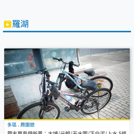
羅湖
多區
.
周圍遊
周末單車遊新界：大埔/元朗/天水圍/下白泥/上水 5條