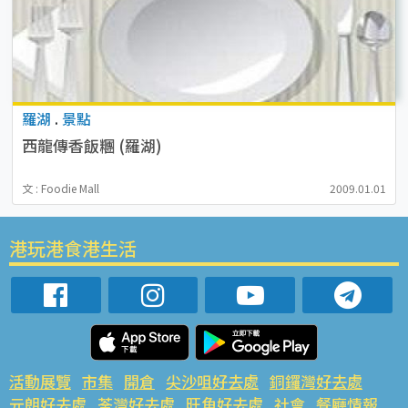
羅湖
.
景點
西龍傳香飯糰 (羅湖)
文 : Foodie Mall
2009.01.01
港玩港食港生活
活動展覽
市集
開倉
尖沙咀好去處
銅鑼灣好去處
元朗好去處
荃灣好去處
旺角好去處
社會
餐廳情報