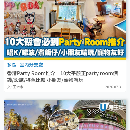
多區
.
室內好去處
香港Party Room推介｜10大平靚正party room價
錢/設施/特色比較 小朋友/寵物啱玩
文 : 王木木
2026.07.31