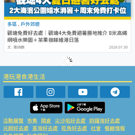
多區
.
戶外郊遊
觀塘免費好去處｜觀塘4大免費避暑勝地推介 8米高繩
網噴水樂園＋茶果嶺睇維港日落
文 : 張詩朗
2026.07.30
港玩港食港生活
活動展覽
市集
開倉
尖沙咀好去處
銅鑼灣好去處
元朗好去處
荃灣好去處
旺角好去處
社會
餐廳情報