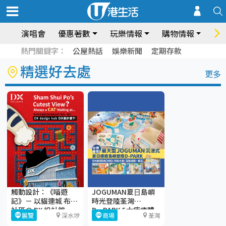
演唱會
優惠著數
玩樂情報
購物情報
飲
熱門關鍵字：
公屋熱話
娛樂新聞
定期存款
精選好去處
更多
觸動設計：《喵遊
JOGUMAN夏⽇島嶼
記》－ 以貓連城 布繫
時光登陸荃灣
社區@ DX 設計館
D·PARK 5大療癒體
展覽
深水埗
商場
荃灣
驗區+期間限定店