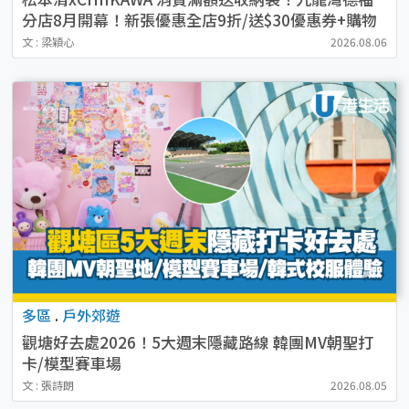
分店8月開幕！新張優惠全店9折/送$30優惠券+購物
袋
文 : 梁穎心
2026.08.06
多區
.
戶外郊遊
觀塘好去處2026！5大週末隱藏路線 韓團MV朝聖打
卡/模型賽車場
文 : 張詩朗
2026.08.05