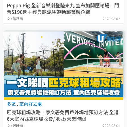
Peppa Pig 全新音樂劇登陸東九 宣布加開壓軸場！門
票$190起＋經典踩泥氹帶動跳兼餵企鵝
文 : 陸秋燕
2026.08.02
多區
.
室內好去處
匹克球租場攻略！康文署免費戶外場地預訂方法 全港
6大室內匹克球場收費/地址/營業時間
文 : 呂晞頌
2026.08.01