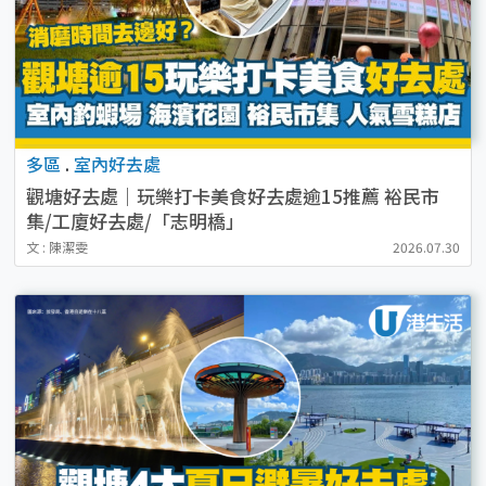
多區
.
室內好去處
觀塘好去處｜玩樂打卡美食好去處逾15推薦 裕民市
集/工廈好去處/「志明橋」
文 : 陳潔雯
2026.07.30