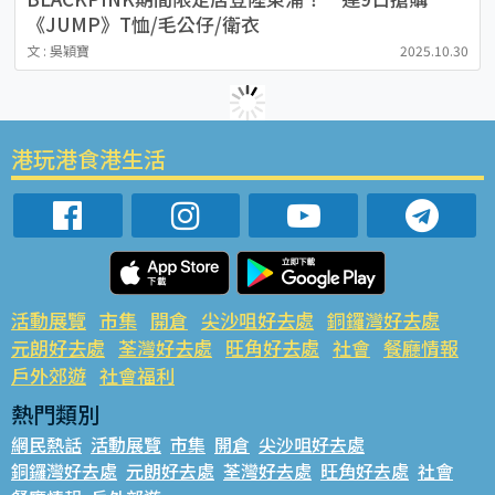
《JUMP》T恤/毛公仔/衛衣
文 : 吳穎寶
2025.10.30
港玩港食港生活
活動展覽
市集
開倉
尖沙咀好去處
銅鑼灣好去處
元朗好去處
荃灣好去處
旺角好去處
社會
餐廳情報
戶外郊遊
社會福利
熱門類別
網民熱話
活動展覽
市集
開倉
尖沙咀好去處
銅鑼灣好去處
元朗好去處
荃灣好去處
旺角好去處
社會