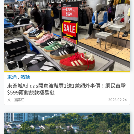
東涌
.
熱話
東薈城Adidas開倉波鞋買1送1兼額外半價！網民直擊
$599兩對靚款極易襯
文 : 溫藹紅
2026.02.24