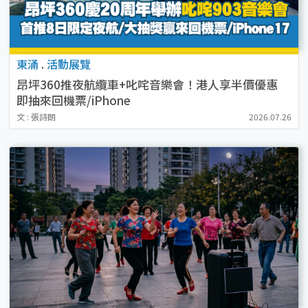
東涌
.
活動展覽
昂坪360推夜航纜車+叱咤音樂會！港人享半價優惠
即抽來回機票/iPhone
文 : 張詩朗
2026.07.26