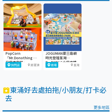
PopCorn
JOGUMAN夏⽇島嶼
「Mr.Donothing 夏
時光登陸荃灣
日療癒空間」
D·PARK 5大療癒體
快閃店
將軍澳
商場
荃灣
驗區+期間限定店
東涌好去處拍拖/小朋友/打卡必
去
更多地區