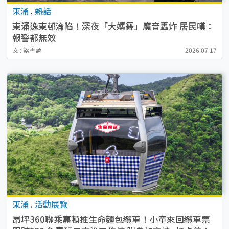
東涌
.
熱話
東涌逸東邨淪陷！深夜「大媽舞」魔音轟炸 居民嘆：
報警都無效
文 : 梁雪盈
2026.07.17
東涌
.
活動展覽
昂坪360聯乘嘉頓推生命麵包纜車！小童來回纜車票