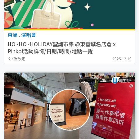
東涌
.
演唱會
HO~HO~HOLIDAY聖誕市集 @東薈城名店倉 x
Pinkoi活動詳情/日期/時間/地點一覽
文 : 崔欣定
2025.12.10