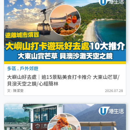
多區
.
戶外郊遊
大嶼山好去處｜逾15景點美食打卡推介 大東山芒草/
貝澳天空之鏡/心經簡林
文 : 陳潔雯
2026.07.28