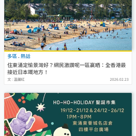
多區
.
熱話
住東涌定愉景灣好？網民激讚呢一區贏晒：全香港最
接近日本嘅地方！
文 : 溫藹紅
2026.02.23