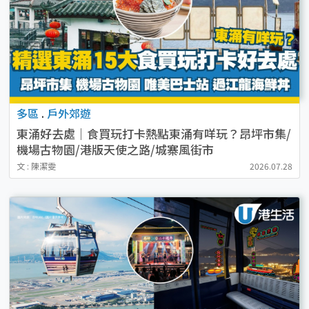
多區
.
戶外郊遊
東涌好去處｜食買玩打卡熱點東涌有咩玩？昂坪市集/
機場古物園/港版天使之路/城寨風街市
文 : 陳潔雯
2026.07.28