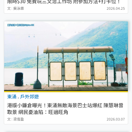
限時$30 免費玩三文治工作坊 附參加方法+打卡位！
文 : 吳泳霖
2026.04.25
東涌
.
戶外郊遊
港版小鐮倉曝光！東涌無敵海景巴士站爆紅 陳慧琳曾
取景 網民憂淪陷：旺過旺角
文 : 梁雪盈
2026.03.07