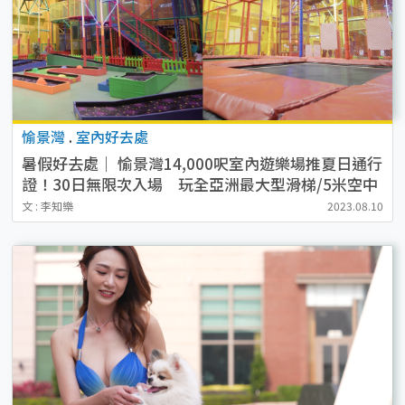
愉景灣
.
室內好去處
暑假好去處｜ 愉景灣14,000呎室內遊樂場推夏日通行
證！30日無限次入場 玩全亞洲最大型滑梯/5米空中
鋼索/攀石場（附地點/收費/預約詳情）
文 : 李知樂
2023.08.10