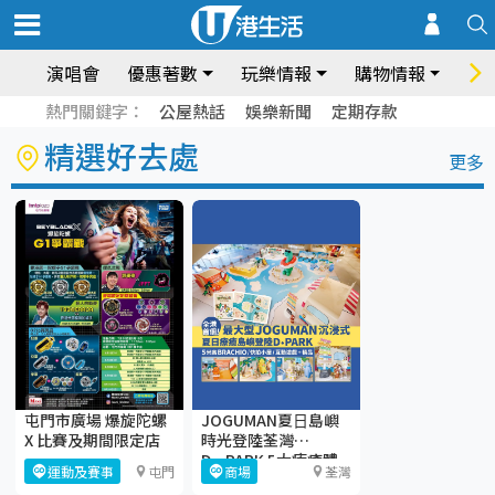
演唱會
優惠著數
玩樂情報
購物情報
飲
熱門關鍵字：
公屋熱話
娛樂新聞
定期存款
精選好去處
更多
屯門市廣場 爆旋陀螺
JOGUMAN夏⽇島嶼
X 比賽及期間限定店
時光登陸荃灣
D·PARK 5大療癒體
運動及賽事
屯門
商場
荃灣
驗區+期間限定店