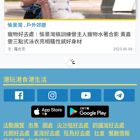
愉景灣
.
戶外郊遊
寵物好去處︱愉景灣搞訓練營主人寵物水著合影 黃嘉
雯三點式泳衣亮相騷性感好身材
文 : 羅志宏
2023.06.08
港玩港食港生活
活動展覽
市集
開倉
尖沙咀好去處
銅鑼灣好去處
元朗好去處
荃灣好去處
旺角好去處
社會
餐廳情報