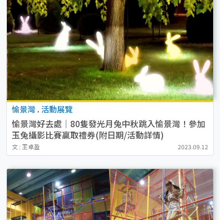
愉景灣
.
活動展覽
愉景灣好去處｜80隻發光月兔中秋跳入愉景灣！參加
玉兔攝影比賽贏取禮券(附日期/活動詳情)
文 : 王卓盈
2023.09.12