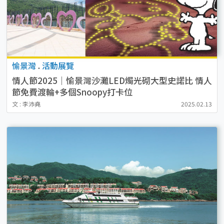
愉景灣
.
活動展覽
情人節2025｜愉景灣沙灘LED燭光砌大型史諾比 情人
節免費渡輪+多個Snoopy打卡位
文 : 李沛堯
2025.02.13