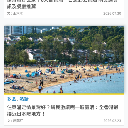
訊及餐廳推薦
文 : 王木木
2026.07.30
多區
.
熱話
住東涌定愉景灣好？網民激讚呢一區贏晒：全香港最
接近日本嘅地方！
文 : 溫藹紅
2026.02.23