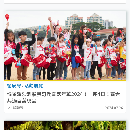
愉景灣
.
活動展覽
愉景灣沙灘獵蛋奇兵暨嘉年華2024！一連4日！贏合
共過百萬獎品
文 : 黎穎琛
2024.02.26