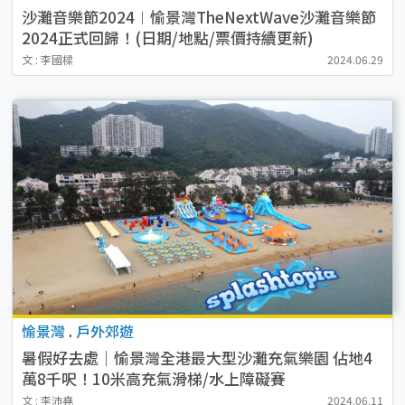
沙灘音樂節2024︱愉景灣TheNextWave沙灘音樂節
2024正式回歸！(日期/地點/票價持續更新)
文 : 李國樑
2024.06.29
愉景灣
.
戶外郊遊
暑假好去處｜愉景灣全港最大型沙灘充氣樂園 佔地4
萬8千呎！10米高充氣滑梯/水上障礙賽
文 : 李沛堯
2024.06.11