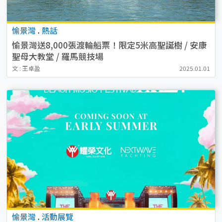
愉景灣
.
熱話
愉景灣送8,000張渡輪船票！限定5米高聖誕樹 / 安康
聖母大教堂 / 羅馬競技場
文 : 王卓盈
2025.01.01
愉景灣
.
活動展覽