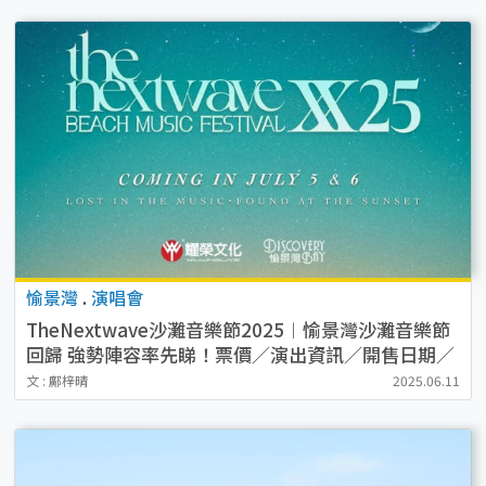
愉景灣
.
演唱會
TheNextwave沙灘音樂節2025︱愉景灣沙灘音樂節
回歸 強勢陣容率先睇！票價／演出資訊／開售日期／
座位表（不斷更新）
文 : 鄺梓晴
2025.06.11