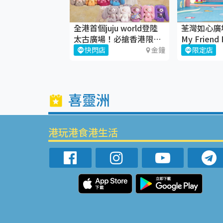
全港首個juju world登陸
荃灣如心廣
nothing 夏日療
太古廣場！必搶香港限定
My Friend
juju盲盒
「『兔』-g
將軍澳
快閃店
金鐘
限定店
水禮」
喜靈洲
港玩港食港生活