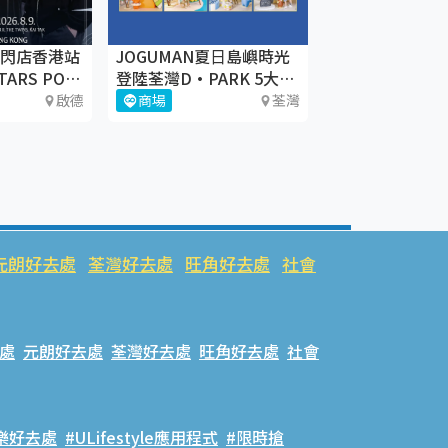
快閃店香港站
JOGUMAN夏⽇島嶼時光
TARS POP-
登陸荃灣D·PARK 5大療
癒體驗區+期間限定店
啟德
商場
荃灣
元朗好去處
荃灣好去處
旺角好去處
社會
處
元朗好去處
荃灣好去處
旺角好去處
社會
樂好去處
#ULifestyle應用程式
#限時搶