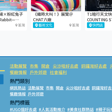
場×粉紅兔子
《織時大叫！》展覽＠
T1暗行天文
 Rabbit—
CHAT六廠
COUNTING S
ather瘋玩夏
UP
荃灣
藝術文化
荃灣
快閃店
活動展覽
市集
開倉
尖沙咀好去處
銅鑼灣好去處
餐廳情報
戶外郊遊
社會福利
熱門類別
網民熱話
活動展覽
市集
開倉
尖沙咀好去處
銅鑼灣好去
餐廳情報
戶外郊遊
熱門標籤
#UGO搵好去處
#人氣活動推介
#美食社群熱話
#親子玩