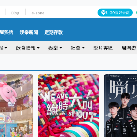
Blog
e-zone
U GO搵好去處
屋熱話
娛樂新聞
定期存款
報
飲食情報
娛樂
社會
影片專區
周圍遊