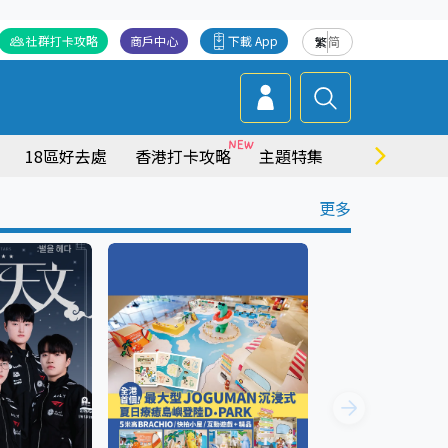
社群打卡攻略
商戶中心
下載 App
繁
简
18區好去處
香港打卡攻略
主題特集
商場情報
更多