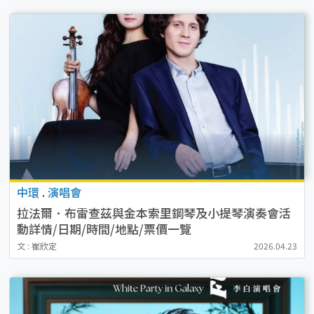
中環
.
演唱會
拉法爾．布雷查茲與金本索里鋼琴及小提琴演奏會活
動詳情/日期/時間/地點/票價一覽
文 : 崔欣定
2026.04.23