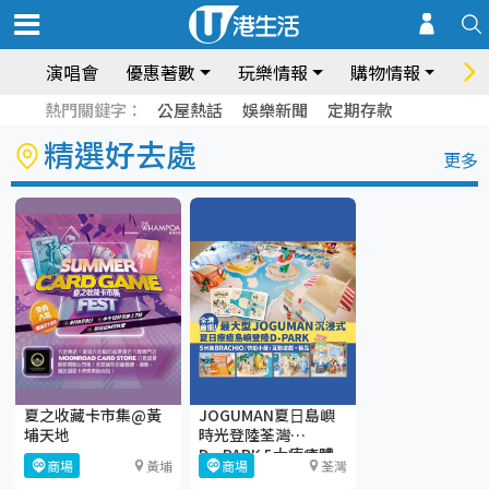
演唱會
優惠著數
玩樂情報
購物情報
飲
熱門關鍵字：
公屋熱話
娛樂新聞
定期存款
精選好去處
更多
夏之收藏卡市集@黃
JOGUMAN夏⽇島嶼
埔天地
時光登陸荃灣
D·PARK 5大療癒體
商場
黃埔
商場
荃灣
驗區+期間限定店