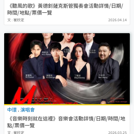
《聽風的歌》黃德釗薩克斯管獨奏會活動詳情/日期/
時間/地點/票價一覽
文 : 崔欣定
2026.04.14
中環
.
演唱會
《音樂時刻就在這裡》音樂會活動詳情/日期/時間/地
點/票價一覽
文 : 崔欣定
2026.03.25