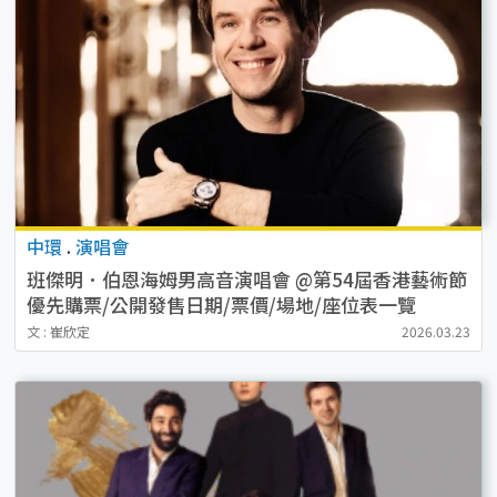
中環
.
演唱會
班傑明．伯恩海姆男高音演唱會 @第54屆香港藝術節
優先購票/公開發售日期/票價/場地/座位表一覽
文 : 崔欣定
2026.03.23