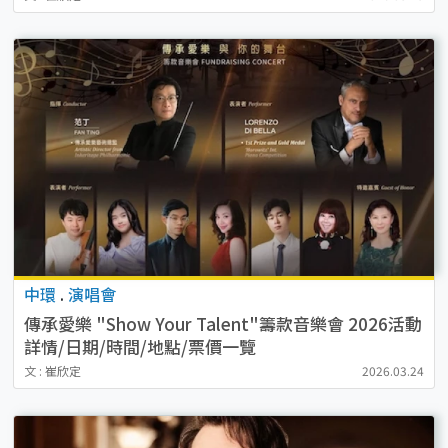
中環
.
演唱會
傳承愛樂 "Show Your Talent"籌款音樂會 2026活動
詳情/日期/時間/地點/票價一覽
文 : 崔欣定
2026.03.24