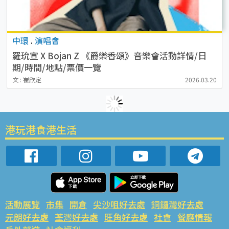
中環
.
演唱會
羅玧宣 X Bojan Z 《爵樂香頌》音樂會活動詳情/日
期/時間/地點/票價一覽
文 : 崔欣定
2026.03.20
港玩港食港生活
活動展覽
市集
開倉
尖沙咀好去處
銅鑼灣好去處
元朗好去處
荃灣好去處
旺角好去處
社會
餐廳情報