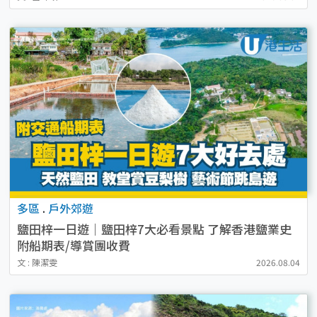
多區
.
戶外郊遊
鹽田梓一日遊｜鹽田梓7大必看景點 了解香港鹽業史
附船期表/導賞團收費
文 : 陳潔雯
2026.08.04