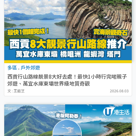
多區
.
戶外郊遊
西貢行山路線靚景8大好去處！最快1小時行完啱親子
郊遊、萬宜水庫東壩世界級地質奇觀
文 : 王庭芝
2026.08.03