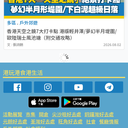
多區
.
戶外郊遊
香港天空之鏡7大打卡點 港版輕井澤/夢幻半月堤圍/
歐陸瑞士風池塘（附交通攻略）
文 : 張詩朗
2026.08.02
港玩港食港生活
活動展覽
市集
開倉
尖沙咀好去處
銅鑼灣好去處
元朗好去處
荃灣好去處
旺角好去處
社會
餐廳情報