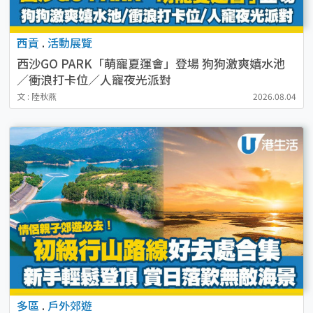
西貢
.
活動展覽
西沙GO PARK「萌寵夏運會」登場 狗狗激爽嬉水池
／衝浪打卡位／人寵夜光派對
文 : 陸秋燕
2026.08.04
多區
.
戶外郊遊