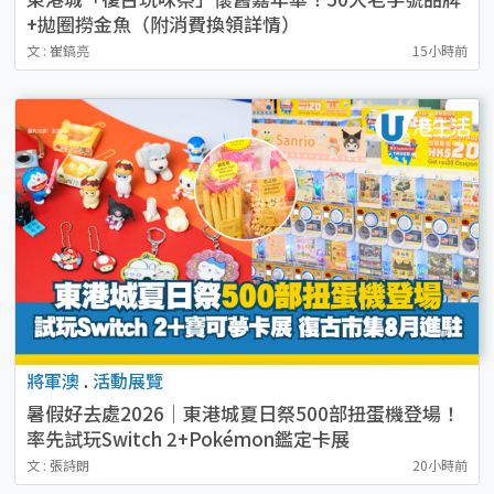
+拋圈撈金魚（附消費換領詳情）
文 : 崔鎬亮
15小時前
將軍澳
.
活動展覽
暑假好去處2026｜東港城夏日祭500部扭蛋機登場！
率先試玩Switch 2+Pokémon鑑定卡展
復古市集8月進駐！
文 : 張詩朗
20小時前