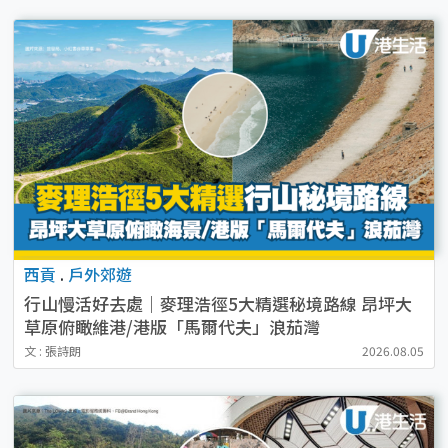
西貢
.
戶外郊遊
行山慢活好去處｜麥理浩徑5大精選秘境路線 昂坪大
草原俯瞰維港/港版「馬爾代夫」浪茄灣
文 : 張詩朗
2026.08.05