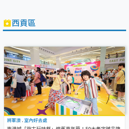
西貢區
將軍澳
.
室內好去處
東港城「復古玩味祭」懷舊嘉年華！50大老字號品牌