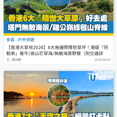
多區
.
戶外郊遊
【香港大草地2026】6大無邊際隱世草坪！港版「阿
勒泰」看牛/高山芒草海/無敵海景野餐（附交通詳
情）
文 : 張詩朗
2026.08.03