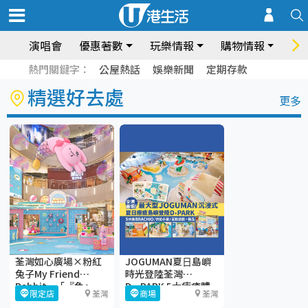
演唱會
優惠著數
玩樂情報
購物情報
飲
熱門關鍵字：
公屋熱話
娛樂新聞
定期存款
精選好去處
更多
荃灣如心廣場×粉紅
JOGUMAN夏⽇島嶼
兔子My Friend
時光登陸荃灣
Rabbit—「『兔』-
D·PARK 5大療癒體
限定店
荃灣
商場
荃灣
gather瘋玩夏水禮」
驗區+期間限定店