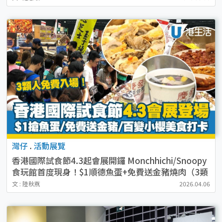
灣仔
.
活動展覽
香港國際試食節4.3起會展開鑼 Monchhichi/Snoopy
食玩館首度現身！$1順德魚蛋+免費送金豬燒肉（3類
人免費入場）
文 : 陸秋燕
2026.04.06