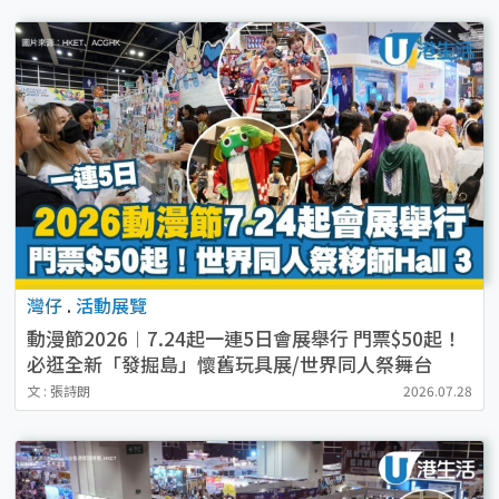
灣仔
.
活動展覽
動漫節2026︱7.24起一連5日會展舉行 門票$50起！
必逛全新「發掘島」懷舊玩具展/世界同人祭舞台
文 : 張詩朗
2026.07.28