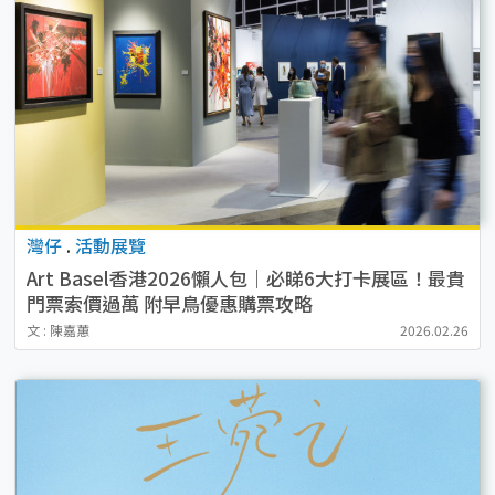
灣仔
.
活動展覽
Art Basel香港2026懶人包｜必睇6大打卡展區！最貴
門票索價過萬 附早鳥優惠購票攻略
文 : 陳嘉蕙
2026.02.26