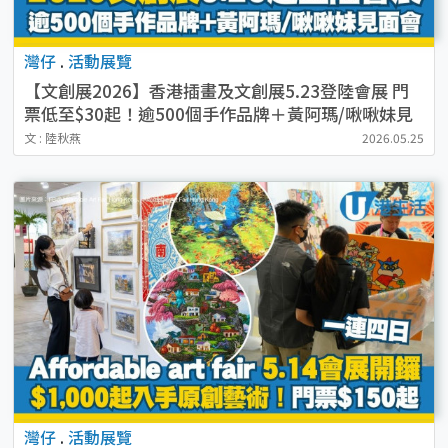
灣仔
.
活動展覽
【文創展2026】香港插畫及文創展5.23登陸會展 門
票低至$30起！逾500個手作品牌＋黃阿瑪/啾啾妹見
面會
文 : 陸秋燕
2026.05.25
灣仔
.
活動展覽