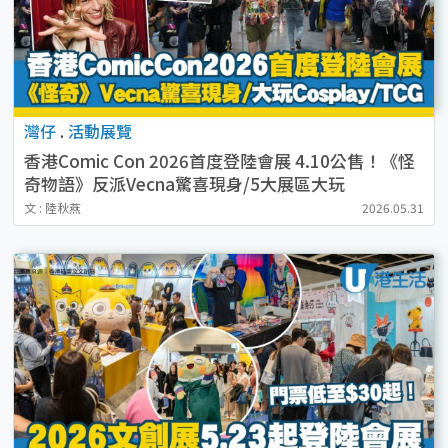
灣仔
.
活動展覽
香港Comic Con 2026首度登陸會展 4.10公售！《怪
奇物語》反派Vecna驚喜現身/5大展區大玩
Cosplay/TCG
文 : 陸秋燕
2026.05.31