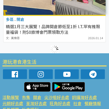
多區
.
開倉
精選1月三大展覽！品牌開倉節低至1折 I.T.罕有推限
量福袋！附$0旅博會門票領取方法
文 : 黃樂恩
2026.01.14
港玩港食港生活
活動展覽
市集
開倉
尖沙咀好去處
銅鑼灣好去處
元朗好去處
荃灣好去處
旺角好去處
社會
餐廳情報