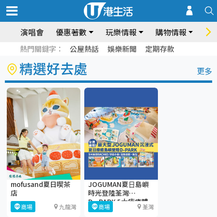
演唱會
優惠著數
玩樂情報
購物情報
飲
熱門關鍵字：
公屋熱話
娛樂新聞
定期存款
精選好去處
更多
mofusand夏日喫茶
JOGUMAN夏⽇島嶼
店
時光登陸荃灣
D·PARK 5大療癒體
商場
九龍灣
商場
荃灣
驗區+期間限定店