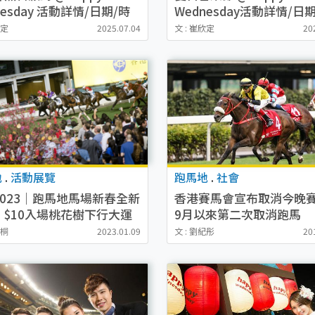
nesday 活動詳情/日期/時
Wednesday活動詳情/日
點/票價一覽
間/地點/票價一覽
欣定
2025.07.04
文 : 崔欣定
20
地
.
活動展覽
跑馬地
.
社會
2023｜跑馬地馬場新春全新
香港賽馬會宣布取消今晚賽
！$10入場桃花樹下行大運
9月以來第二次取消跑馬
場Live Band品賀年美食及
曦桐
2023.01.09
文 : 劉紀彤
20
（附預約詳情）