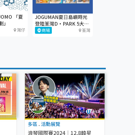
 JOMO 「夏
JOGUMAN夏⽇島嶼時光
劃」
登陸荃灣D·PARK 5大療
癒體驗區+期間限定店
灣仔
商場
荃灣
多區
.
活動展覽
浪琴國際賽2024｜12.8韓星