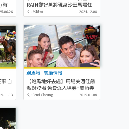
期/時
RAIN鄭智薰將現身沙田馬場任
表演嘉賓｜附賽事詳情/參賽馬
25.06.26
文 : 呂晞頌
2024.12.08
匹/星級騎師陣容
跑馬地
.
餐廳情報
事 自
【跑馬地好去處】馬場美酒佳餚
派對登埸 免費派入場券+美酒券
19.11.13
文 : Femi Cheung
2019.01.08