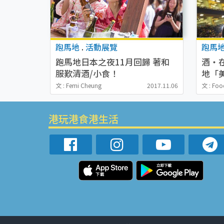
跑馬地
.
活動展覽
跑馬
跑馬地日本之夜11月回歸 著和
酒‧
服歎清酒/小食！
地「
文 : Femi Cheung
2017.11.06
文 : Foo
港玩港食港生活