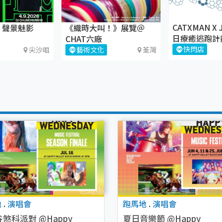
CATXMAN X
：聲景魅影
《織時大叫！》展覽＠
日療癒逃跑計
CHAT六廠
快閃店
尖沙咀
藝術文化
荃灣
地
.
演唱會
跑馬地
.
演唱會
煞科派對 @Happy
夏日音樂節 @Happy