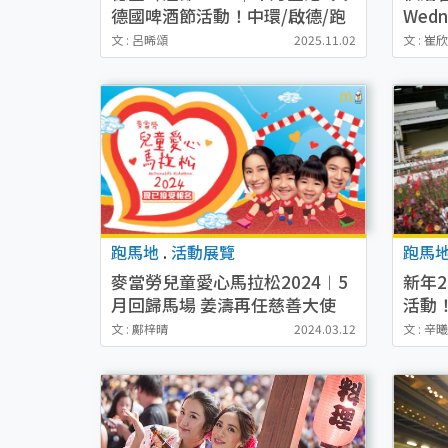
德國啤酒節活動！中環/啟德/跑
Wed
馬地/紅磡 附餐飲優惠詳情
間/地
文 : 呂晞頌
2025.11.02
文 : 崔
跑馬地
.
活動展覽
跑馬
麥當勞兒童愛心馬拉松2024︱5
新年
月回歸馬場 姜濤再任慈善大使
活動
（報名方法、日期、時間一覽）
+聽現
文 : 鄺梓晴
2024.03.12
文 : 辛
啤酒