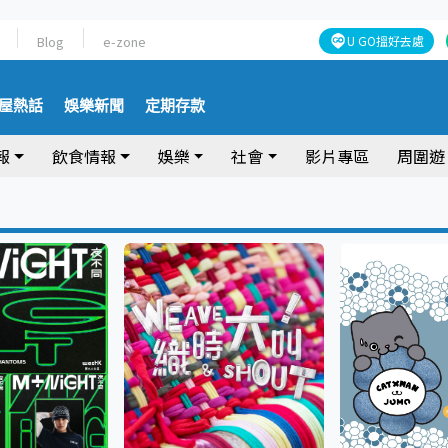
Blog
e-zone
U GO搵好去處
屋熱話
娛樂新聞
定期存款
報
飲食情報
娛樂
社會
影片專區
周圍遊