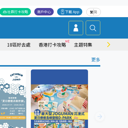
社群打卡攻略
商戶中心
下載 App
繁
简
18區好去處
香港打卡攻略
主題特集
商場情報
更多