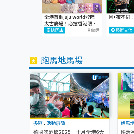
生日 Pop-up
全港首個juju world登陸
M+夜不同
太古廣場！必搶香港限定
juju盲盒
銅鑼灣
快閃店
金鐘
藝術文化
跑馬地馬場
多區
.
活動展覽
跑馬
德國啤酒節2025｜十月全港6大
快活谷