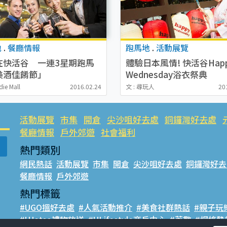
地
.
餐廳情報
跑馬地
.
活動展覽
在快活谷 一連3星期跑馬
體驗日本風情! 快活谷Hap
美酒佳餚節」
Wednesday浴衣祭典
die Mall
2016.02.24
文 : 尋玩人
20
活動展覽
市集
開倉
尖沙咀好去處
銅鑼灣好去處
餐廳情報
戶外郊遊
社會福利
熱門類別
網民熱話
活動展覽
市集
開倉
尖沙咀好去處
銅鑼灣好去
餐廳情報
戶外郊遊
熱門標籤
#UGO搵好去處
#人氣活動推介
#美食社群熱話
#親子玩
#UJetso禮物放送
#ULifestyle商戶中心
#著數
#網絡熱