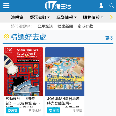
演唱會
優惠著數
玩樂情報
購物情報
飲
熱門關鍵字：
公屋熱話
娛樂新聞
定期存款
精選好去處
更多
觸動設計：《喵遊
JOGUMAN夏⽇島嶼
記》－ 以貓連城 布繫
時光登陸荃灣
社區@ DX 設計館
D·PARK 5大療癒體
展覽
深水埗
商場
荃灣
驗區+期間限定店