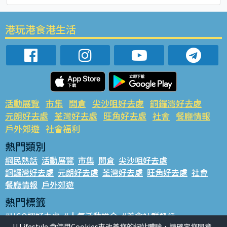
港玩港食港生活
活動展覽
市集
開倉
尖沙咀好去處
銅鑼灣好去處
元朗好去處
荃灣好去處
旺角好去處
社會
餐廳情報
戶外郊遊
社會福利
熱門類別
網民熱話
活動展覽
市集
開倉
尖沙咀好去處
銅鑼灣好去處
元朗好去處
荃灣好去處
旺角好去處
社會
餐廳情報
戶外郊遊
熱門標籤
#UGO搵好去處
#人氣活動推介
#美食社群熱話
U Lifestyle 會使用Cookies來改善您的網站體驗，請確定您同意