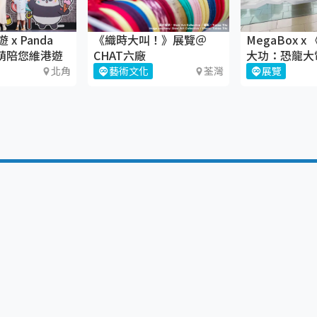
x Panda
《織時大叫！》展覽＠
MegaBox 
 萌萌陪您維港遊
CHAT六廠
大功：恐龍大
玩樂站
北角
藝術文化
荃灣
展覽