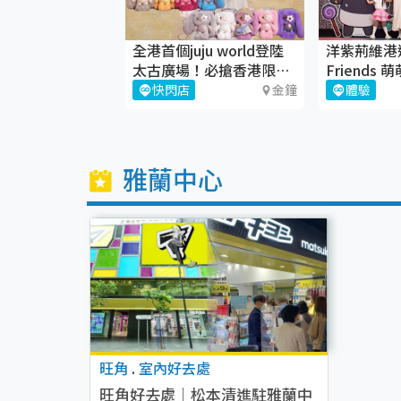
生日 Pop-up
全港首個juju world登陸
洋紫荊維港遊 
太古廣場！必搶香港限定
Friends
juju盲盒
銅鑼灣
快閃店
金鐘
體驗
雅蘭中心
旺角
.
室內好去處
旺角好去處｜松本清進駐雅蘭中