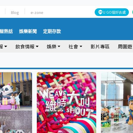
Blog
e-zone
U GO搵好去處
屋熱話
娛樂新聞
定期存款
報
飲食情報
娛樂
社會
影片專區
周圍遊