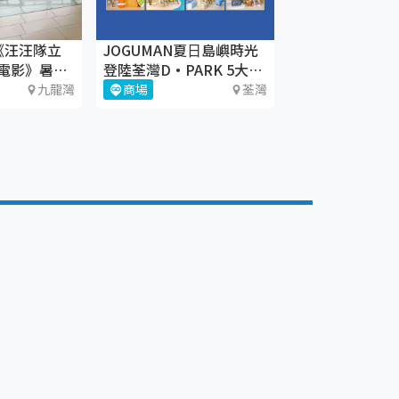
x 《汪汪隊立
JOGUMAN夏⽇島嶼時光
電影》暑期
登陸荃灣D·PARK 5大療
癒體驗區+期間限定店
九龍灣
商場
荃灣