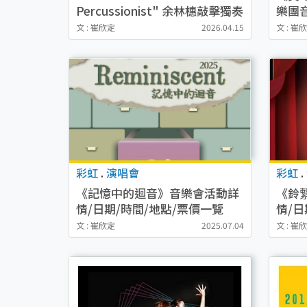
Percussionist" 余林橞敲擊獨奏
樂團
音樂會活動詳情/日期/時間/地
地點
文 : 崔欣定
2026.04.15
文 : 崔
點/票價一覽
彩虹
.
演唱會
彩虹
.
《記憶中的迴音》音樂會活動詳
《鈴
情/日期/時間/地點/票價一覽
情/日
文 : 崔欣定
2025.07.04
文 : 崔