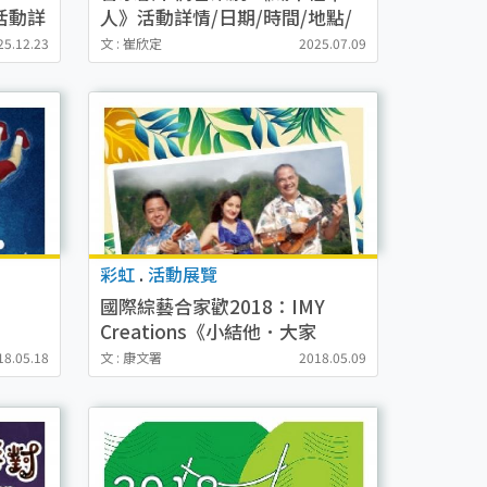
活動詳
人》活動詳情/日期/時間/地點/
一覽
票價一覽
25.12.23
文 : 崔欣定
2025.07.09
彩虹
.
活動展覽
國際綜藝合家歡2018：IMY
Creations《小結他．大家
Jam》
18.05.18
文 : 康文署
2018.05.09