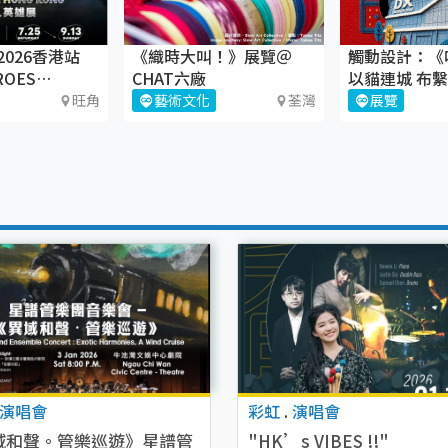
026香港站
《織時大叫！》展覽＠
觸動設計：《
ROES
CHAT六廠
以貓連城 布繫
ON
設計館
旺角
藝術文化
荃灣
展覽
演唱會
彩虹
.
演唱會
域和聲。管樂巡遊》星譜管
"HK’s VIBES !!"