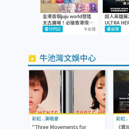
心》期間限定
全港首個juju world登陸
超人英雄展2
Shop @
太古廣場！必搶香港限定
ULTRA HE
E Arena
juju盲盒
EXHIBITI
旺角
快閃店
金鐘
展覽
牛池灣文娛中心
彩虹
.
演唱會
彩虹
.
"Three Movements for
《異