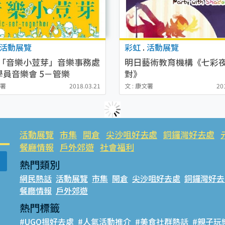
活動展覽
彩虹
.
活動展覽
18「音樂小荳芽」音樂事務處
明日藝術教育機構《七彩
學員音樂會 5－管樂
對》
文署
2018.03.21
文 : 康文署
20
活動展覽
市集
開倉
尖沙咀好去處
銅鑼灣好去處
餐廳情報
戶外郊遊
社會福利
熱門類別
網民熱話
活動展覽
市集
開倉
尖沙咀好去處
銅鑼灣好去
餐廳情報
戶外郊遊
熱門標籤
#UGO搵好去處
#人氣活動推介
#美食社群熱話
#親子玩