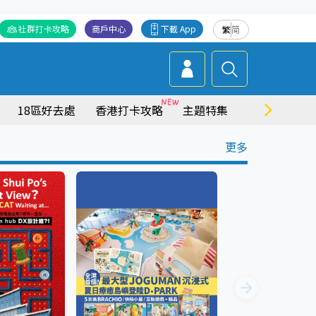
社群打卡攻略
商戶中心
下載 App
繁
简
18區好去處
香港打卡攻略
主題特集
商場情報
更多