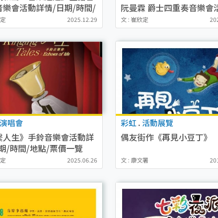
音樂會活動詳情/日期/時間/
阮曼霖 爵士四重奏音樂會
/票價一覽
情/日期/時間/地點/票價
欣定
2025.12.29
文 : 崔欣定
20
演唱會
彩虹
.
活動展覽
繋人生》手鈴音樂會活動詳
偶友街作《再見小豆丁》
期/時間/地點/票價一覽
欣定
2025.06.26
文 : 康文署
20