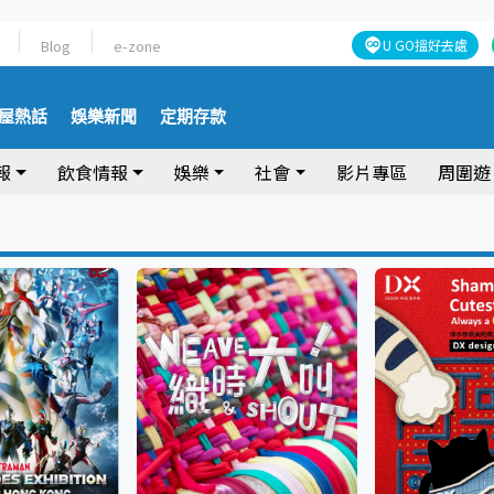
Blog
e-zone
U GO搵好去處
屋熱話
娛樂新聞
定期存款
報
飲食情報
娛樂
社會
影片專區
周圍遊