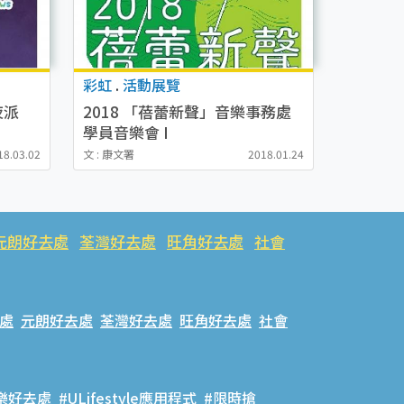
彩虹
.
活動展覽
夜派
2018 「蓓蕾新聲」音樂事務處
學員音樂會 I
18.03.02
文 : 康文署
2018.01.24
元朗好去處
荃灣好去處
旺角好去處
社會
處
元朗好去處
荃灣好去處
旺角好去處
社會
樂好去處
#ULifestyle應用程式
#限時搶