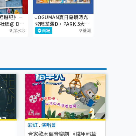
喵遊記》－
JOGUMAN夏⽇島嶼時光
社區@ DX
登陸荃灣D·PARK 5大療
癒體驗區+期間限定店
深水埗
商場
荃灣
彩虹
.
演唱會
合家歡木偶音樂劇 《鐵甲稻草