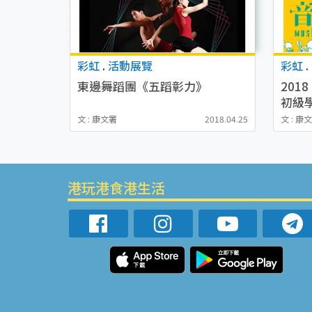
彩虹
.
活動展覽
彩虹
.
東邊舞蹈團《五蹈彰力》
20
初級
文 : 康文署
2018.04.25
文 : 康
港玩港食港生活