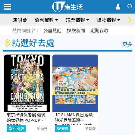
演唱會
優惠著數
玩樂情報
購物情報
飲
熱門關鍵字：
公屋熱話
娛樂新聞
定期存款
精選好去處
更多
東京卍復仇者展 最後
JOGUMAN夏⽇島嶼
的世界線 POP-UP
時光登陸荃灣
STORE
D·PARK 5大療癒體
快閃店
啟德
商場
荃灣
驗區+期間限定店