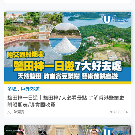
多區
.
戶外郊遊
鹽田梓一日遊｜鹽田梓7大必看景點 了解香港鹽業史
附船期表/導賞團收費
文 : 陳潔雯
2026.08.04