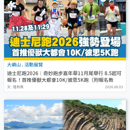
大嶼山
.
活動展覽
迪士尼跑2026︱奇妙跑步嘉年華11月尾舉行 8.5起可
報名！首推優獸大都會10K/彼思5K跑（附報名教
學）
文 : 陸秋燕
2026.08.03