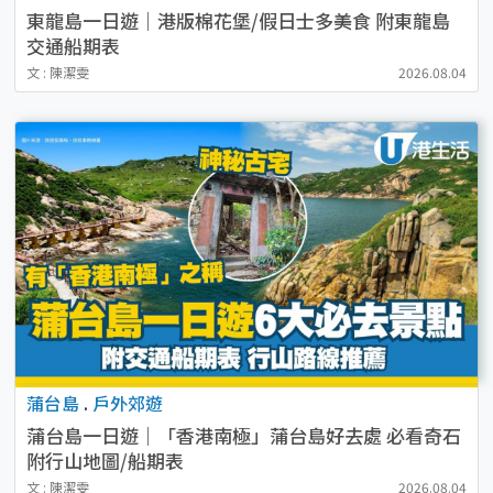
東龍島一日遊｜港版棉花堡/假日士多美食 附東龍島
交通船期表
文 : 陳潔雯
2026.08.04
蒲台島
.
戶外郊遊
蒲台島一日遊｜「香港南極」蒲台島好去處 必看奇石
附行山地圖/船期表
文 : 陳潔雯
2026.08.04