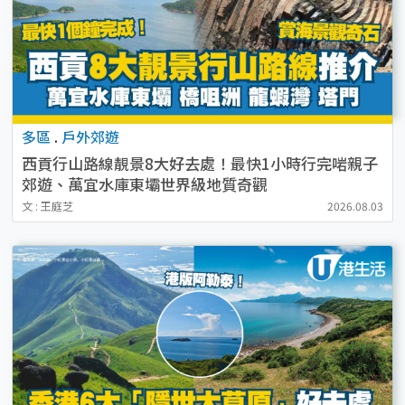
多區
.
戶外郊遊
西貢行山路線靚景8大好去處！最快1小時行完啱親子
郊遊、萬宜水庫東壩世界級地質奇觀
文 : 王庭芝
2026.08.03