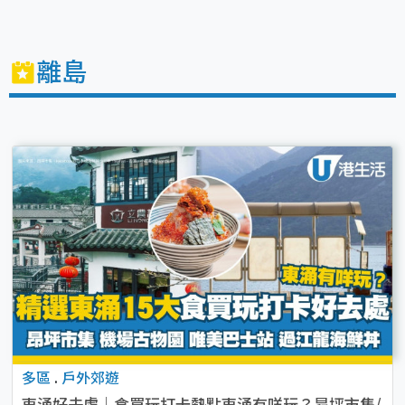
離島
多區
.
戶外郊遊
東涌好去處｜食買玩打卡熱點東涌有咩玩？昂坪市集/