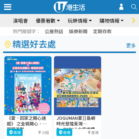
演唱會
優惠著數
玩樂情報
購物情報
飲
熱門關鍵字：
公屋熱話
娛樂新聞
定期存款
精選好去處
更多
《愛．回家之開心速
JOGUMAN夏⽇島嶼
遞》 之全城開心．愛
時光登陸荃灣
回家派對
D·PARK 5大療癒體
商場
沙田
商場
荃灣
驗區+期間限定店