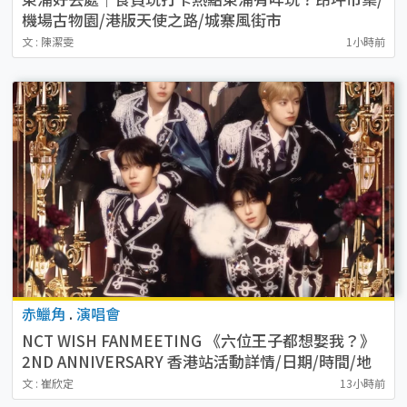
機場古物園/港版天使之路/城寨風街市
文 : 陳潔雯
1小時前
赤鱲角
.
演唱會
NCT WISH FANMEETING 《六位王子都想娶我？》
2ND ANNIVERSARY 香港站活動詳情/日期/時間/地
點/票價一覽
文 : 崔欣定
13小時前