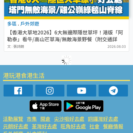
多區
.
戶外郊遊
【香港大草地2026】6大無邊際隱世草坪！港版「阿
勒泰」看牛/高山芒草海/無敵海景野餐（附交通詳
情）
文 : 張詩朗
2026.08.03
港玩港食港生活
活動展覽
市集
開倉
尖沙咀好去處
銅鑼灣好去處
元朗好去處
荃灣好去處
旺角好去處
社會
餐廳情報