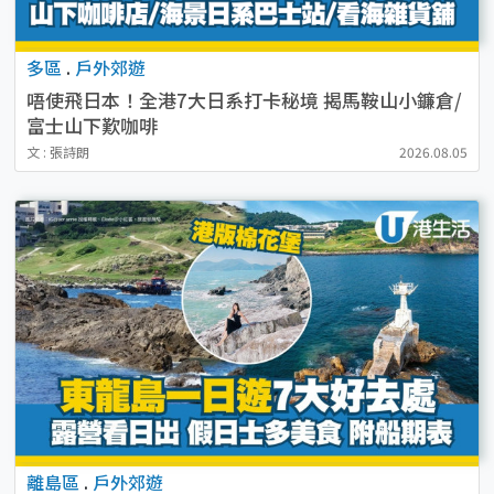
多區
.
戶外郊遊
唔使飛日本！全港7大日系打卡秘境 揭馬鞍山小鐮倉/
富士山下歎咖啡
文 : 張詩朗
2026.08.05
離島區
.
戶外郊遊