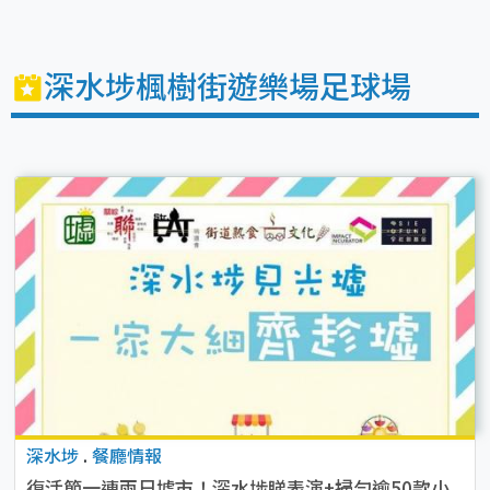
深水埗楓樹街遊樂場足球場
深水埗
.
餐廳情報
復活節一連兩日墟市！深水埗睇表演+掃勻逾50款小