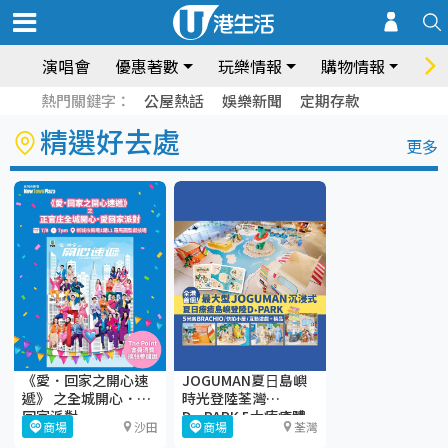
演唱會
優惠著數
玩樂情報
購物情報
飲
熱門關鍵字：
公屋熱話
娛樂新聞
定期存款
精選好去處
更多
《愛．回家之開心速
JOGUMAN夏⽇島嶼
遞》 之全城開心．愛
時光登陸荃灣
回家派對
D·PARK 5大療癒體
商場
沙田
商場
荃灣
驗區+期間限定店