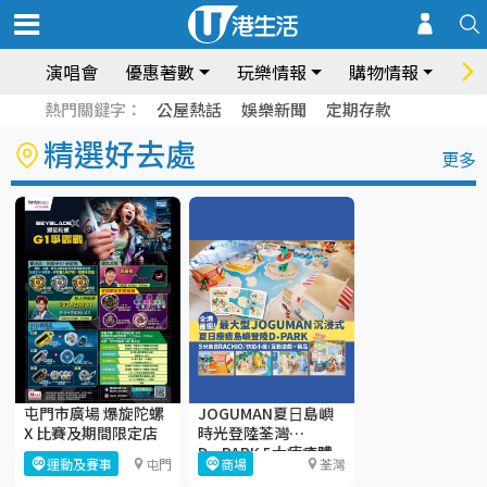
演唱會
優惠著數
玩樂情報
購物情報
飲
熱門關鍵字：
公屋熱話
娛樂新聞
定期存款
精選好去處
更多
屯門市廣場 爆旋陀螺
JOGUMAN夏⽇島嶼
X 比賽及期間限定店
時光登陸荃灣
D·PARK 5大療癒體
運動及賽事
屯門
商場
荃灣
驗區+期間限定店