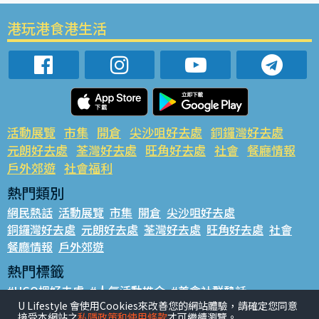
港玩港食港生活
活動展覽
市集
開倉
尖沙咀好去處
銅鑼灣好去處
元朗好去處
荃灣好去處
旺角好去處
社會
餐廳情報
戶外郊遊
社會福利
熱門類別
網民熱話
活動展覽
市集
開倉
尖沙咀好去處
銅鑼灣好去處
元朗好去處
荃灣好去處
旺角好去處
社會
餐廳情報
戶外郊遊
熱門標籤
#UGO搵好去處
#人氣活動推介
#美食社群熱話
U Lifestyle 會使用Cookies來改善您的網站體驗，請確定您同意
#親子玩樂好去處
#ULifestyle應用程式
#限時搶
接受本網站之
私隱政策和使用條款
才可繼續瀏覽。