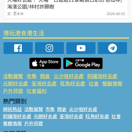
海濱公園/林村許願樹
文 : 王木木
2026.08.03
港玩港食港生活
活動展覽
市集
開倉
尖沙咀好去處
銅鑼灣好去處
元朗好去處
荃灣好去處
旺角好去處
社會
餐廳情報
戶外郊遊
社會福利
熱門類別
網民熱話
活動展覽
市集
開倉
尖沙咀好去處
銅鑼灣好去處
元朗好去處
荃灣好去處
旺角好去處
社會
餐廳情報
戶外郊遊