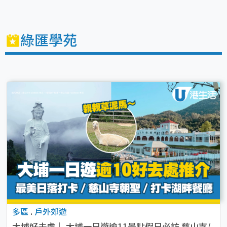
綠匯學苑
多區
.
戶外郊遊
大埔好去處｜ 大埔一日遊逾11景點假日必訪 慈山寺/