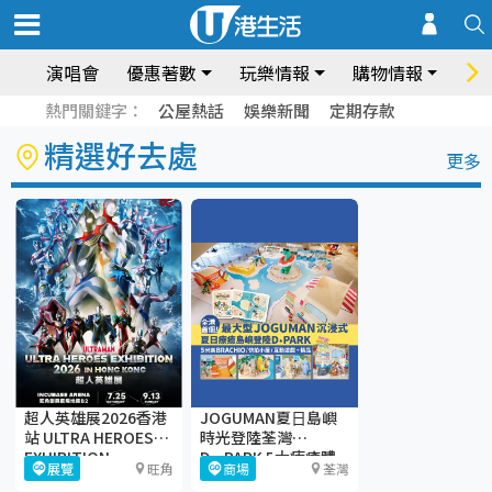
演唱會
優惠著數
玩樂情報
購物情報
飲
熱門關鍵字：
公屋熱話
娛樂新聞
定期存款
精選好去處
更多
超人英雄展2026香港
JOGUMAN夏⽇島嶼
站 ULTRA HEROES
時光登陸荃灣
EXHIBITION
D·PARK 5大療癒體
展覽
旺角
商場
荃灣
驗區+期間限定店