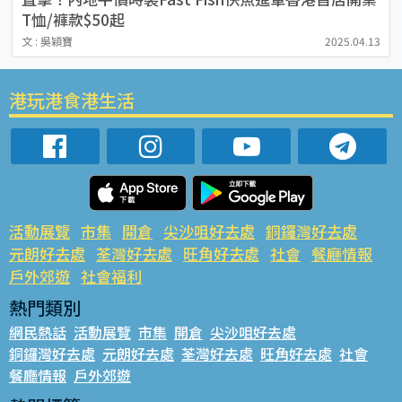
T恤/褲款$50起
文 : 吳穎寶
2025.04.13
港玩港食港生活
活動展覽
市集
開倉
尖沙咀好去處
銅鑼灣好去處
元朗好去處
荃灣好去處
旺角好去處
社會
餐廳情報
戶外郊遊
社會福利
熱門類別
網民熱話
活動展覽
市集
開倉
尖沙咀好去處
銅鑼灣好去處
元朗好去處
荃灣好去處
旺角好去處
社會
餐廳情報
戶外郊遊