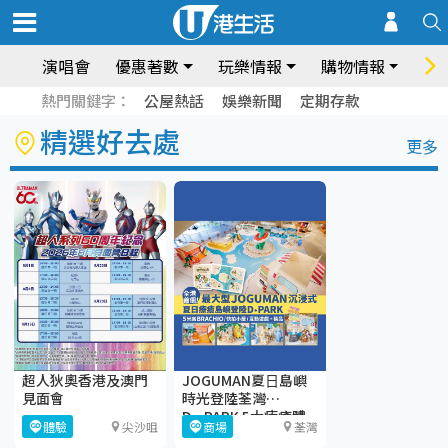
演唱會
優惠著數
玩樂情報
購物情報
飲
熱門關鍵字：
公屋熱話
娛樂新聞
定期存款
精選好去處
更多
超人狄奧香港及澳門
JOGUMAN夏⽇島嶼
見面會
時光登陸荃灣
D·PARK 5大療癒體
體驗
尖沙咀
商場
荃灣
驗區+期間限定店