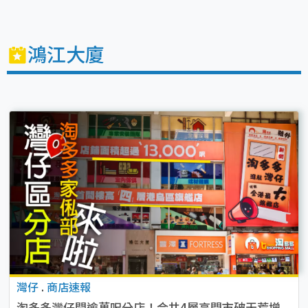
鴻江大廈
灣仔
.
商店速報
淘多多灣仔開逾萬呎分店！合共4層高門市破天荒增