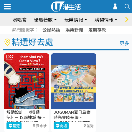
演唱會
優惠著數
玩樂情報
購物情報
飲
熱門關鍵字：
公屋熱話
娛樂新聞
定期存款
精選好去處
更多
觸動設計：《喵遊
JOGUMAN夏⽇島嶼
記》－ 以貓連城 布繫
時光登陸荃灣
社區@ DX 設計館
D·PARK 5大療癒體
展覽
深水埗
商場
荃灣
驗區+期間限定店