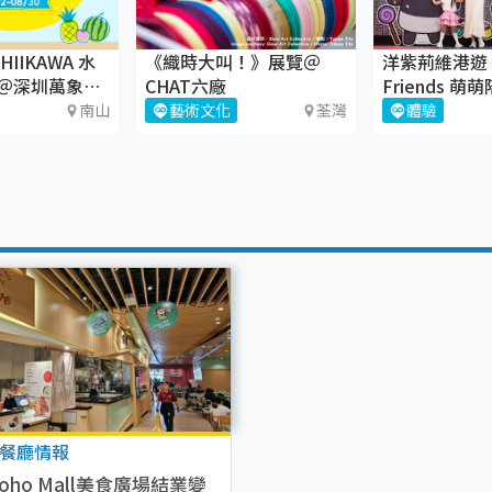
CHIIKAWA 水
《織時大叫！》展覽＠
洋紫荊維港遊 x
＠深圳萬象天
CHAT六廠
Friends 
南山
藝術文化
荃灣
體驗
餐廳情報
oho Mall美食廣場結業變