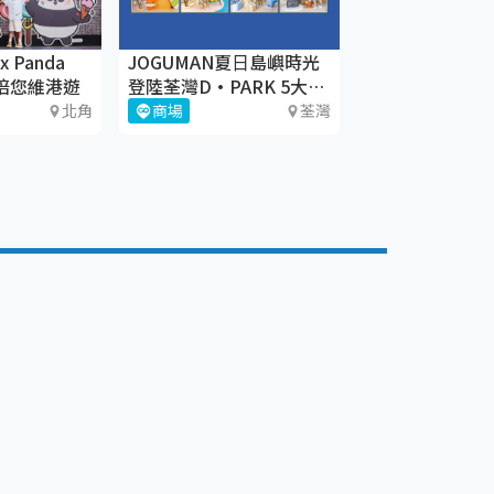
 Panda
JOGUMAN夏⽇島嶼時光
萌萌陪您維港遊
登陸荃灣D·PARK 5大療
癒體驗區+期間限定店
北角
商場
荃灣