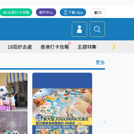
社群打卡攻略
商戶中心
下載 App
繁
简
18區好去處
香港打卡攻略
主題特集
商場情報
更多