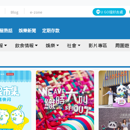
Blog
e-zone
U GO搵好去處
屋熱話
娛樂新聞
定期存款
報
飲食情報
娛樂
社會
影片專區
周圍遊