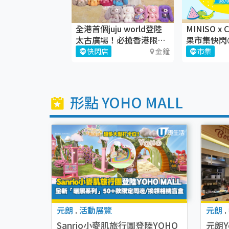
x x 《汪汪隊立
全港首個juju world登陸
MINISO x 
龍大電影》暑期
太古廣場！必搶香港限定
果市集快閃
juju盲盒
地
九龍灣
快閃店
金鐘
市集
形點 YOHO MALL
元朗
.
活動展覽
元朗
.
Sanrio小麥肌旅行團登陸YOHO
元朗Y