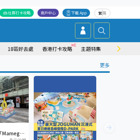
社群打卡攻略
商戶中心
下載 App
繁
简
18區好去處
香港打卡攻略
主題特集
商場情報
更多
「Mamegoma