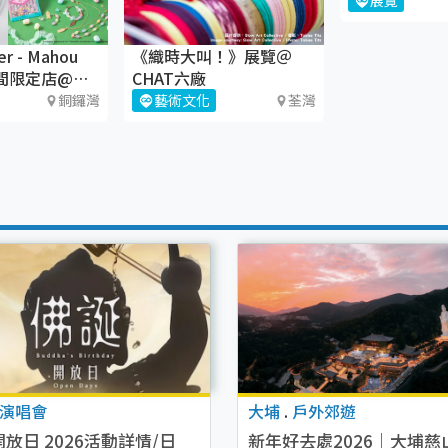
仲夏萌寶奇幻
展覽
iSQUARE國
er - Mahou
《織時大叫！》展覽＠
 期間限定店@銅
CHAT六廠
場
銅鑼灣
藝術文化
荃灣
演唱會
大埔
.
戶外郊遊
放日 2026活動詳情/日
新年好去處2026｜大埔慈