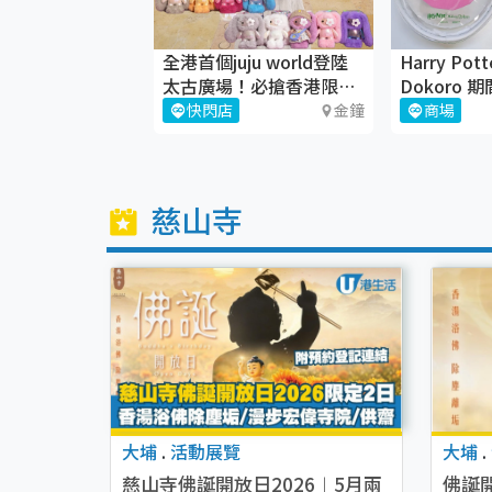
N X JOMO 「夏
全港首個juju world登陸
Harry Pott
跑計劃」
太古廣場！必搶香港限定
Dokoro
juju盲盒
鑼灣希慎廣
灣仔
快閃店
金鐘
商場
慈山寺
大埔
.
活動展覽
大埔
.
慈山寺佛誕開放日2026︱5月兩
佛誕開