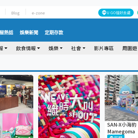
Blog
e-zone
U GO搵好去處
屋熱話
娛樂新聞
定期存款
報
飲食情報
娛樂
社會
影片專區
周圍遊
SAN-X小海豹
Mamegoma