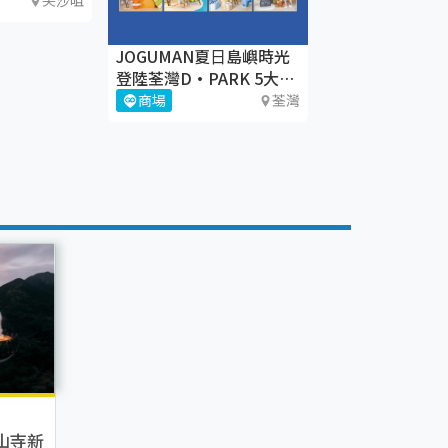
之旅」＠
尖沙咀
際廣場
JOGUMAN夏⽇島嶼時光
登陸荃灣D·PARK 5大療
癒體驗區+期間限定店
商場
荃灣
山寺新