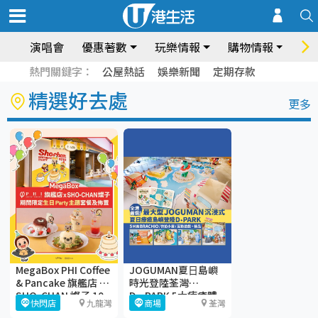
演唱會
優惠著數
玩樂情報
購物情報
飲
熱門關鍵字：
公屋熱話
娛樂新聞
定期存款
精選好去處
更多
MegaBox PHI Coffee
JOGUMAN夏⽇島嶼
& Pancake 旗艦店 ╳
時光登陸荃灣
SHO-CHAN 燦子 10
D·PARK 5大療癒體
快閃店
九龍灣
商場
荃灣
周年生日派對
驗區+期間限定店