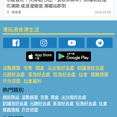
花滿開 成浪漫隧道 港鐵站即到
文 : 陳嘉蕙
2026.03.06
港玩港食港生活
活動展覽
市集
開倉
尖沙咀好去處
銅鑼灣好去處
元朗好去處
荃灣好去處
旺角好去處
社會
餐廳情報
戶外郊遊
社會福利
熱門類別
網民熱話
活動展覽
市集
開倉
尖沙咀好去處
銅鑼灣好去處
元朗好去處
荃灣好去處
旺角好去處
社會
餐廳情報
戶外郊遊