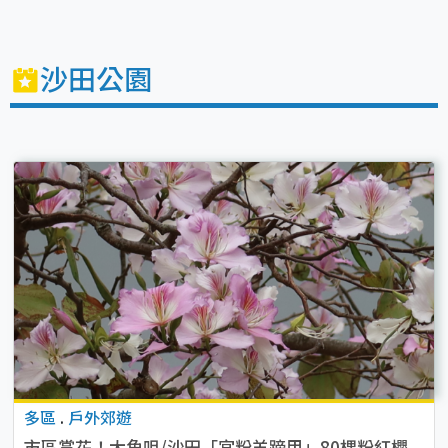
沙田公園
多區
.
戶外郊遊
市區賞花！大角咀/沙田「宮粉羊蹄甲」80棵粉紅櫻