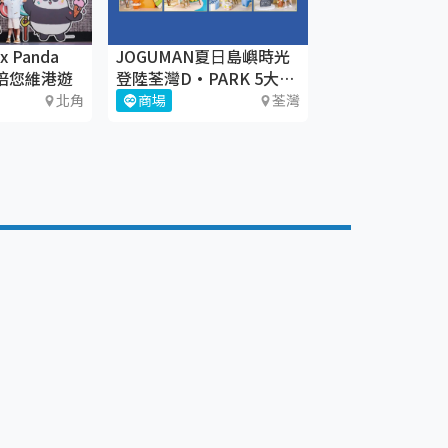
 Panda
JOGUMAN夏⽇島嶼時光
萌萌陪您維港遊
登陸荃灣D·PARK 5大療
癒體驗區+期間限定店
北角
商場
荃灣