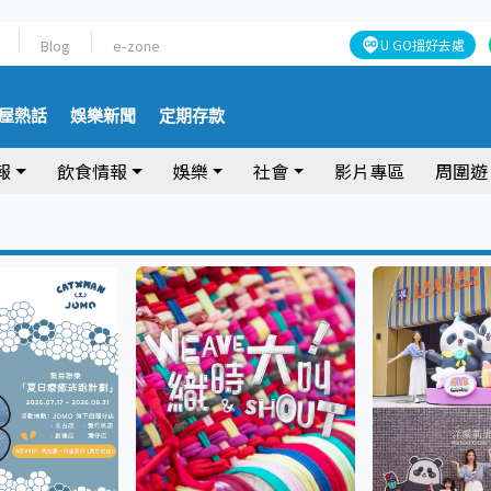
Blog
e-zone
U GO搵好去處
屋熱話
娛樂新聞
定期存款
報
飲食情報
娛樂
社會
影片專區
周圍遊