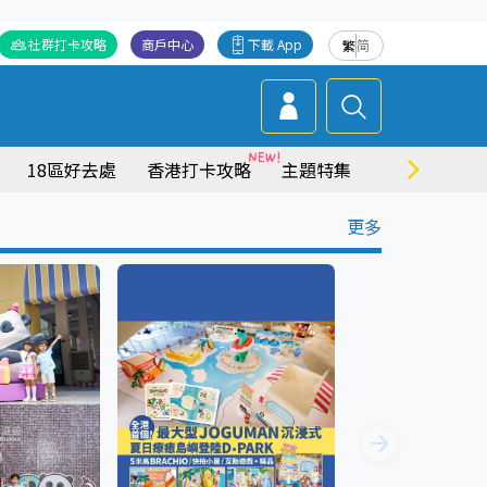
社群打卡攻略
商戶中心
下載 App
繁
简
18區好去處
香港打卡攻略
主題特集
商場情報
更多