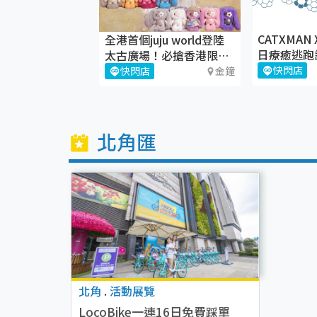
CATXMAN 
tter - Mahou
全港首個juju world登陸
日療癒逃跑
o 期間限定店@銅
太古廣場！必搶香港限定
廣場
juju盲盒
快閃店
銅鑼灣
快閃店
金鐘
北角匯
北角
.
活動展覽
LocoBike一連16日免費踩單