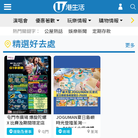
演唱會
優惠著數
玩樂情報
購物情報
飲
熱門關鍵字：
公屋熱話
娛樂新聞
定期存款
精選好去處
更多
屯門市廣場 爆旋陀螺
JOGUMAN夏⽇島嶼
X 比賽及期間限定店
時光登陸荃灣
D·PARK 5大療癒體
運動及賽事
屯門
商場
荃灣
驗區+期間限定店