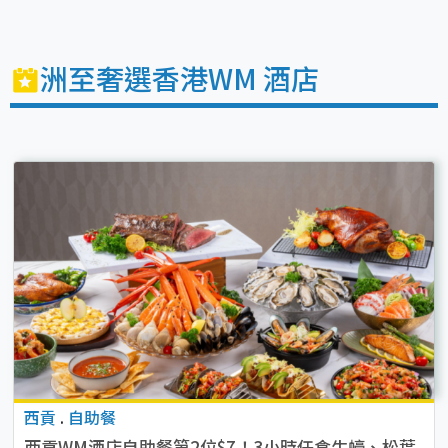
洲至奢選香港WM 酒店
西貢
.
自助餐
西貢WM酒店自助餐第2位$7！3小時任食生蠔、松葉