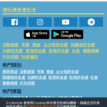
港玩港食港生活
活動展覽
市集
開倉
尖沙咀好去處
銅鑼灣好去處
元朗好去處
荃灣好去處
旺角好去處
社會
餐廳情報
戶外郊遊
社會福利
熱門類別
網民熱話
活動展覽
市集
開倉
尖沙咀好去處
銅鑼灣好去處
元朗好去處
荃灣好去處
旺角好去處
社會
餐廳情報
戶外郊遊
熱門標籤
#UGO搵好去處
#人氣活動推介
#美食社群熱話
U Lifestyle 會使用Cookies來改善您的網站體驗，請確定您同意
#親子玩樂好去處
#ULifestyle應用程式
#限時搶
接受本網站之
私隱政策和使用條款
才可繼續瀏覽。