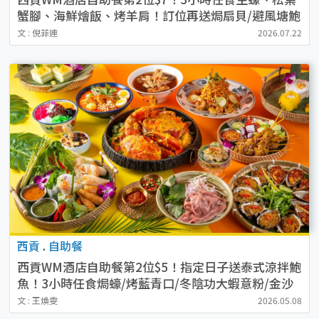
蟹腳、海鮮燴飯、烤羊肩！訂位再送焗扇貝/避風塘鮑
魚
文 : 倪菲連
2026.07.22
西貢
.
自助餐
西貢WM酒店自助餐第2位$5！指定日子送泰式涼拌鮑
魚！3小時任食焗蠔/烤藍青口/冬陰功大蝦意粉/金沙
蟹煲
文 : 王煥雯
2026.05.08