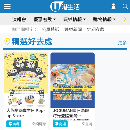
演唱會
優惠著數
玩樂情報
購物情報
飲
熱門關鍵字：
公屋熱話
娛樂新聞
定期存款
精選好去處
更多
大熊貓兩歲生日 Pop-
JOGUMAN夏⽇島嶼
up Store
時光登陸荃灣
D·PARK 5大療癒體
商場
銅鑼灣
商場
荃灣
驗區+期間限定店