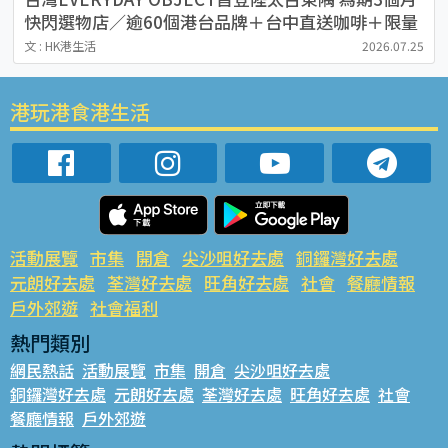
快閃選物店／逾60個港台品牌＋台中直送咖啡＋限量
盲盒驚喜
文 : HK港生活
2026.07.25
港玩港食港生活
活動展覽
市集
開倉
尖沙咀好去處
銅鑼灣好去處
元朗好去處
荃灣好去處
旺角好去處
社會
餐廳情報
戶外郊遊
社會福利
熱門類別
網民熱話
活動展覽
市集
開倉
尖沙咀好去處
銅鑼灣好去處
元朗好去處
荃灣好去處
旺角好去處
社會
餐廳情報
戶外郊遊