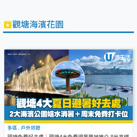
觀塘海濱花園
多區
.
戶外郊遊
觀塘免費好去處｜觀塘4大免費避暑勝地推介 8米高繩