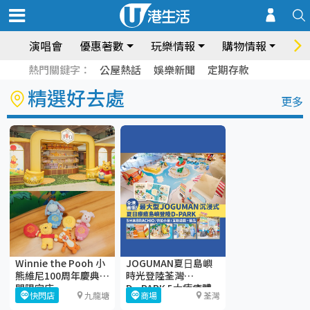
演唱會
優惠著數
玩樂情報
購物情報
飲
熱門關鍵字：
公屋熱話
娛樂新聞
定期存款
精選好去處
更多
Winnie the Pooh 小
JOGUMAN夏⽇島嶼
熊維尼100周年慶典期
時光登陸荃灣
間限定店
D·PARK 5大療癒體
快閃店
九龍塘
商場
荃灣
驗區+期間限定店