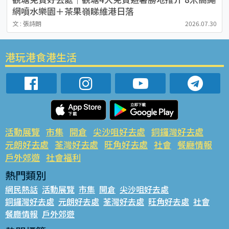
網噴水樂園＋茶果嶺睇維港日落
文 : 張詩朗
2026.07.30
港玩港食港生活
活動展覽
市集
開倉
尖沙咀好去處
銅鑼灣好去處
元朗好去處
荃灣好去處
旺角好去處
社會
餐廳情報
戶外郊遊
社會福利
熱門類別
網民熱話
活動展覽
市集
開倉
尖沙咀好去處
銅鑼灣好去處
元朗好去處
荃灣好去處
旺角好去處
社會
餐廳情報
戶外郊遊